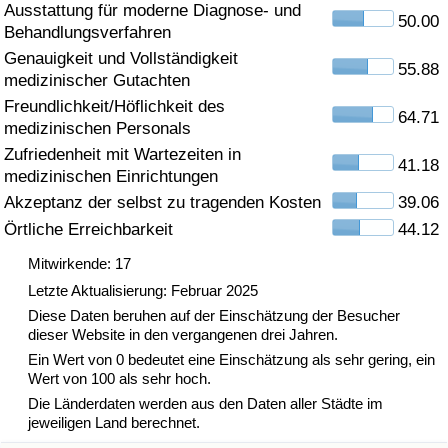
Ausstattung für moderne Diagnose- und
50.00
Behandlungsverfahren
Gesundheitsversorgung
Genauigkeit und Vollständigkeit
55.88
medizinischer Gutachten
Gesundheitsversorgungs-Index (aktuell)
Freundlichkeit/Höflichkeit des
64.71
medizinischen Personals
Gesundheitsversorgungs-Index
Zufriedenheit mit Wartezeiten in
41.18
medizinischen Einrichtungen
Gesundheitsversorgungs-Index nach Land
Akzeptanz der selbst zu tragenden Kosten
39.06
Örtliche Erreichbarkeit
44.12
Umweltverschmutzung
Mitwirkende: 17
Umweltverschmutzungs-Index (aktuell)
Letzte Aktualisierung: Februar 2025
Diese Daten beruhen auf der Einschätzung der Besucher
dieser Website in den vergangenen drei Jahren.
Verschmutzungsindex
Ein Wert von 0 bedeutet eine Einschätzung als sehr gering, ein
Wert von 100 als sehr hoch.
Umweltverschmutzungs-Index nach Land
Die Länderdaten werden aus den Daten aller Städte im
jeweiligen Land berechnet.
Verkehr