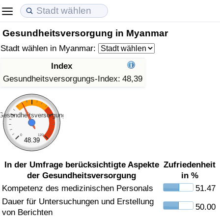
Gesundheitsversorgung in Myanmar
Lebenshaltungskosten
Immobilienpreise
Lebensqualität
Stadt wählen in Myanmar:
Lebenshaltungskosten-Index (aktuell)
Immobilienpreis-Index (aktuell)
Lebensqualität-Index
Index
Gesundheitsversorgungs-Index:
48,39
Lebenshaltungskosten-Index
Immobilienpreis-Index
Lebensqualität-Index (aktuell)
Lebenshaltungskosten-Index nach Land
Immobilienpreis-Index nach Land
Lebensqualitätsindex nach Land
Gesundheitsversorgung
in Akaba
Kriminalität
0
120
48.39
Kriminalitäts-Index (aktuell)
In der Umfrage berücksichtigte Aspekte
Zufriedenheit
der Gesundheitsversorgung
in %
Kriminalitäts-Index
Kompetenz des medizinischen Personals
51.47
Dauer für Untersuchungen und Erstellung
50.00
Kriminalitätsindex nach Land
von Berichten