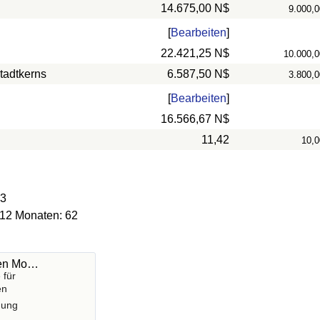
14.675,00 N$
9.000,0
[
Bearbeiten
]
22.421,25 N$
10.000,0
tadtkerns
6.587,50 N$
3.800,0
[
Bearbeiten
]
16.566,67 N$
11,42
10,0
13
 12 Monaten: 62
hen Mo…
 für
en
gung