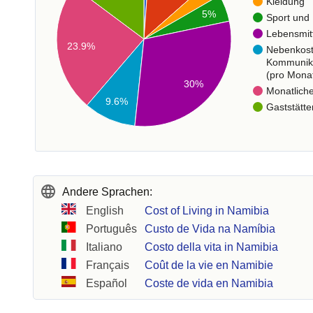
Kleidung
5%
Sport und 
Lebensmit
23.9%
Nebenkos
Kommunik
(pro Mona
30%
Monatlich
9.6%
Gaststätte
Andere Sprachen:
English
Cost of Living in Namibia
Português
Custo de Vida na Namíbia
Italiano
Costo della vita in Namibia
Français
Coût de la vie en Namibie
Español
Coste de vida en Namibia