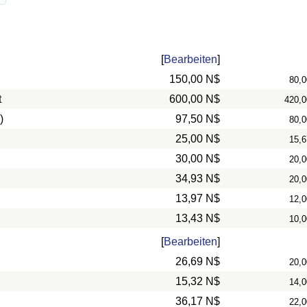
[
Bearbeiten
]
150,00 N$
80,0
t
600,00 N$
420,0
)
97,50 N$
80,0
25,00 N$
15,6
30,00 N$
20,0
34,93 N$
20,0
13,97 N$
12,0
13,43 N$
10,0
[
Bearbeiten
]
26,69 N$
20,0
15,32 N$
14,0
36,17 N$
22,0