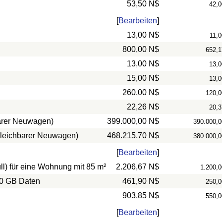
53,50 N$
42,0
[
Bearbeiten
]
13,00 N$
11,0
800,00 N$
652,1
13,00 N$
13,0
15,00 N$
13,0
260,00 N$
120,0
22,26 N$
20,3
barer Neuwagen)
399.000,00 N$
390.000,0
rgleichbarer Neuwagen)
468.215,70 N$
380.000,0
[
Bearbeiten
]
l) für eine Wohnung mit 85 m²
2.206,67 N$
1.200,0
10 GB Daten
461,90 N$
250,0
903,85 N$
550,0
[
Bearbeiten
]