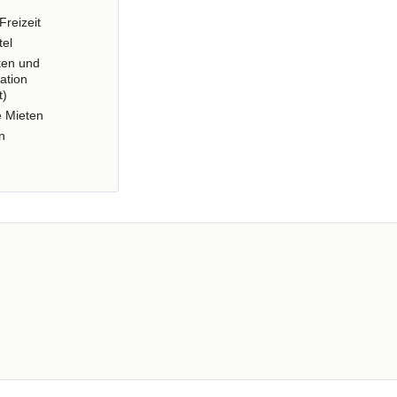
Freizeit
tel
ten und
ation
t)
e Mieten
n