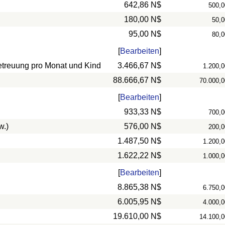
642,86 N$
500,0
180,00 N$
50,0
95,00 N$
80,0
[
Bearbeiten
]
betreuung pro Monat und Kind
3.466,67 N$
1.200,0
88.666,67 N$
70.000,0
[
Bearbeiten
]
933,33 N$
700,0
w.)
576,00 N$
200,0
1.487,50 N$
1.200,0
1.622,22 N$
1.000,0
[
Bearbeiten
]
8.865,38 N$
6.750,0
6.005,95 N$
4.000,0
19.610,00 N$
14.100,0