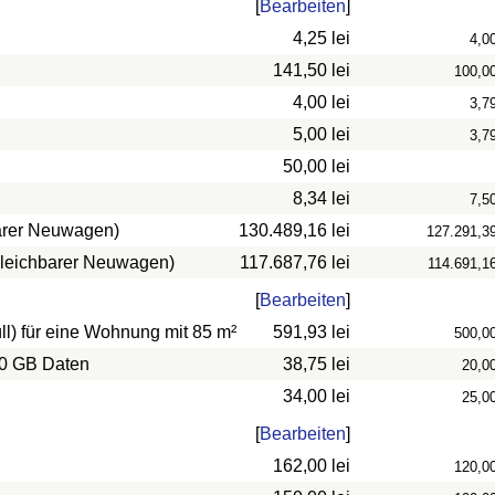
[
Bearbeiten
]
4,25 lei
4,0
141,50 lei
100,0
4,00 lei
3,7
5,00 lei
3,7
50,00 lei
8,34 lei
7,5
barer Neuwagen)
130.489,16 lei
127.291,3
rgleichbarer Neuwagen)
117.687,76 lei
114.691,1
[
Bearbeiten
]
l) für eine Wohnung mit 85 m²
591,93 lei
500,0
10 GB Daten
38,75 lei
20,0
34,00 lei
25,0
[
Bearbeiten
]
162,00 lei
120,0