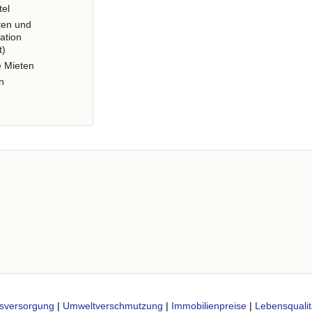
tel
ten und
ation
t)
e Mieten
n
sversorgung
|
Umweltverschmutzung
|
Immobilienpreise
|
Lebensqualit