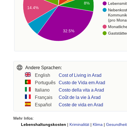
8%
Lebensmit
14.4%
Nebenkos
Kommunik
(pro Mona
Monatlich
32.5%
Gaststätte
Andere Sprachen:
English
Cost of Living in Arad
Português
Custo de Vida em Arad
Italiano
Costo della vita a Arad
Français
Coût de la vie à Arad
Español
Coste de vida en Arad
Mehr Infos:
Lebenshaltungskosten
|
Kriminalität
|
Klima
|
Gesundheit