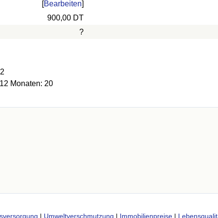
[
Bearbeiten
]
900,00 DT
?
92
 12 Monaten: 20
sversorgung
|
Umweltverschmutzung
|
Immobilienpreise
|
Lebensqualit