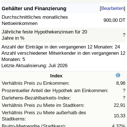
Gehälter und Finanzierung
[
Bearbeiten
]
Gesundheitsversorgung
Durchschnittliches monatliches
900,00 DT
Nettoeinkommen
Gesundheitsversorgungs-Index (aktuell)
Jährliche feste Hypothekenzinsen für 20
?
Jahre in %
Gesundheitsversorgungs-Index
Anzahl der Einträge in den vergangenen 12 Monaten: 24
Anzahl verschiedener Mitwirkender in den vergangenen 12
Gesundheitsversorgungs-Index nach Land
Monaten: 5
Letzte Aktualisierung: Juli 2026
Umweltverschmutzung
Index
Umweltverschmutzungs-Index (aktuell)
Verhältnis Preis zu Einkommen:
8,98
Prozentueller Anteil der Hypothek am Einkommen:
?
Verschmutzungsindex
Darlehens-Bezahlbarkeits-Index:
?
Verhältnis Preis zu Miete im Stadtkern:
22,91
Umweltverschmutzungs-Index nach Land
Verhältnis Preis zu Miete außerhalb des
10,33
Stadtkerns:
Verkehr
Brutto-Mietrendite (Stadtkern):
4,37%