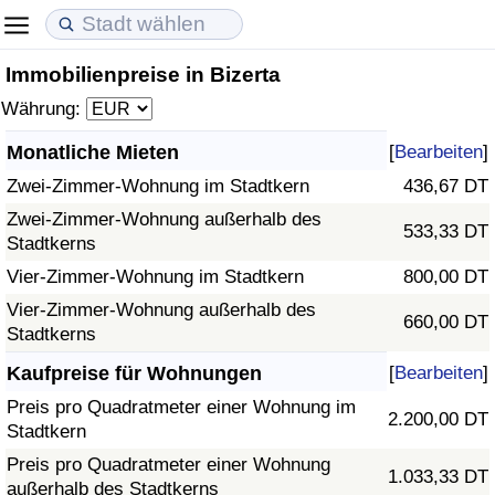
Immobilienpreise in Bizerta
Lebenshaltungskosten
Immobilienpreise
Lebensqualität
Währung:
Lebenshaltungskosten-Index (aktuell)
Immobilienpreis-Index (aktuell)
Lebensqualität-Index
Monatliche Mieten
[
Bearbeiten
]
Zwei-Zimmer-Wohnung im Stadtkern
436,67 DT
Lebenshaltungskosten-Index
Immobilienpreis-Index
Lebensqualität-Index (aktuell)
Zwei-Zimmer-Wohnung außerhalb des
533,33 DT
Stadtkerns
Lebenshaltungskosten-Index nach Land
Immobilienpreis-Index nach Land
Lebensqualitätsindex nach Land
Vier-Zimmer-Wohnung im Stadtkern
800,00 DT
in Akaba
Kriminalität
Vier-Zimmer-Wohnung außerhalb des
660,00 DT
Stadtkerns
Kriminalitäts-Index (aktuell)
Kaufpreise für Wohnungen
[
Bearbeiten
]
Preis pro Quadratmeter einer Wohnung im
2.200,00 DT
Kriminalitäts-Index
Stadtkern
Preis pro Quadratmeter einer Wohnung
1.033,33 DT
Kriminalitätsindex nach Land
außerhalb des Stadtkerns