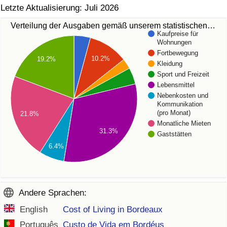
Letzte Aktualisierung: Juli 2026
Verteilung der Ausgaben gemäß unserem statistischen…
Kaufpreise für
Wohnungen
Fortbewegung
10.2%
19.2%
Kleidung
Sport und Freizeit
Lebensmittel
Nebenkosten und
Kommunikation
(pro Monat)
21.8%
Monatliche Mieten
31.3%
Gaststätten
6.4%
Andere Sprachen:
English
Cost of Living in Bordeaux
Português
Custo de Vida em Bordéus