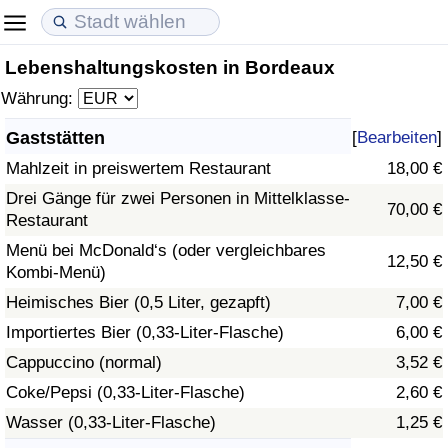
Lebenshaltungskosten in Bordeaux
Lebenshaltungskosten
Immobilienpreise
Lebensqualität
Währung:
Lebenshaltungskosten-Index (aktuell)
Immobilienpreis-Index (aktuell)
Lebensqualität-Index
Gaststätten
[
Bearbeiten
]
Mahlzeit in preiswertem Restaurant
18,00 €
Lebenshaltungskosten-Index
Immobilienpreis-Index
Lebensqualität-Index (aktuell)
Drei Gänge für zwei Personen in Mittelklasse-
70,00 €
Restaurant
Lebenshaltungskosten-Index nach Land
Immobilienpreis-Index nach Land
Lebensqualitätsindex nach Land
Menü bei McDonald‘s (oder vergleichbares
12,50 €
Kombi-Menü)
in Akaba
Kriminalität
Heimisches Bier (0,5 Liter, gezapft)
7,00 €
Kriminalitäts-Index (aktuell)
Importiertes Bier (0,33-Liter-Flasche)
6,00 €
Cappuccino (normal)
3,52 €
Kriminalitäts-Index
Coke/Pepsi (0,33-Liter-Flasche)
2,60 €
Wasser (0,33-Liter-Flasche)
1,25 €
Kriminalitätsindex nach Land