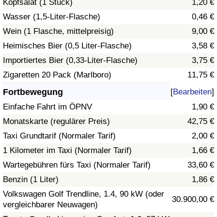
Kopfsalat (1 Stück)
1,20 €
Wasser (1,5-Liter-Flasche)
0,46 €
Verkehrs-Index
Wein (1 Flasche, mittelpreisig)
9,00 €
Heimisches Bier (0,5 Liter-Flasche)
3,58 €
Verkehrs-Index (aktuell)
Importiertes Bier (0,33-Liter-Flasche)
3,75 €
Verkehrs-Index nach Land
Zigaretten 20 Pack (Marlboro)
11,75 €
Fortbewegung
[
Bearbeiten
]
Einfache Fahrt im ÖPNV
1,90 €
Monatskarte (regulärer Preis)
42,75 €
Taxi Grundtarif (Normaler Tarif)
2,00 €
1 Kilometer im Taxi (Normaler Tarif)
1,66 €
Wartegebühren fürs Taxi (Normaler Tarif)
33,60 €
Benzin (1 Liter)
1,86 €
Volkswagen Golf Trendline, 1.4, 90 kW (oder
30.900,00 €
vergleichbarer Neuwagen)