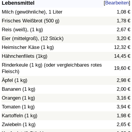
Lebensmittel
[
Bearbeiten
]
Gesundheitsversorgung
Milch (gewöhnliche), 1 Liter
1,08 €
Frisches Weißbrot (500 g)
1,78 €
Gesundheitsversorgungs-Index (aktuell)
Reis (weiß), (1 kg)
2,67 €
Eier (mittelgroß), (12 Stück)
3,20 €
Gesundheitsversorgungs-Index
Heimischer Käse (1 kg)
12,32 €
Gesundheitsversorgungs-Index nach Land
Hähnchenfilets (1kg)
14,45 €
Rinderkeule (1 kg) (oder vergleichbares rotes
19,60 €
Umweltverschmutzung
Fleisch)
Äpfel (1 kg)
2,98 €
Umweltverschmutzungs-Index (aktuell)
Bananen (1 kg)
2,00 €
Orangen (1 kg)
3,16 €
Verschmutzungsindex
Tomaten (1 kg)
3,94 €
Umweltverschmutzungs-Index nach Land
Kartoffeln (1 kg)
1,98 €
Zwiebeln (1 kg)
2,65 €
Verkehr