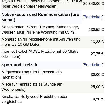
Toyota Corolla Limousine Comfort, 1.6, 97 kW
30.840,00 €
(oder vergleichbarer Neuwagen)
Nebenkosten und Kommunikation (pro
[
Bearbeiten
]
Monat)
Nebenkosten (Strom, Heizung, Klimaanlage,
230,52 €
Wasser, Müll) für eine Wohnung mit 85 m²
Monatsplan für Mobiltelefone mit Anrufen und
13,88 €
mehr als 10 GB Daten
Internet (Kabel-/ADSL-Flatrate mit 60 Mbit/s
27,75 €
oder mehr)
Sport und Freizeit
[
Bearbeiten
]
Mitgliedsbeitrag fürs Fitnessstudio
30,00 €
(monatlich)
Miete für Tennisplatz (1 Stunde am
25,00 €
Wochenende)
Kinokarte, Hollywood-Produktion oder
10,50 €
vergleichbar