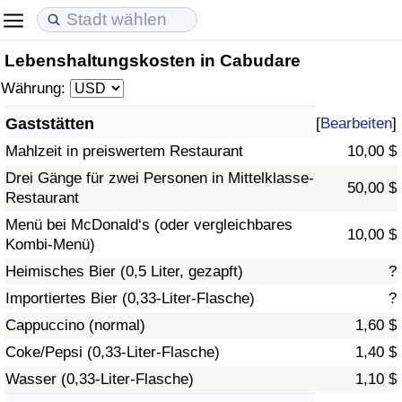
Lebenshaltungskosten in Cabudare
Lebenshaltungskosten
Immobilienpreise
Lebensqualität
Währung:
Lebenshaltungskosten-Index (aktuell)
Immobilienpreis-Index (aktuell)
Lebensqualität-Index
Gaststätten
[
Bearbeiten
]
Mahlzeit in preiswertem Restaurant
10,00 $
Lebenshaltungskosten-Index
Immobilienpreis-Index
Lebensqualität-Index (aktuell)
Drei Gänge für zwei Personen in Mittelklasse-
50,00 $
Restaurant
Lebenshaltungskosten-Index nach Land
Immobilienpreis-Index nach Land
Lebensqualitätsindex nach Land
Menü bei McDonald‘s (oder vergleichbares
10,00 $
Kombi-Menü)
in Akaba
Kriminalität
Heimisches Bier (0,5 Liter, gezapft)
?
Kriminalitäts-Index (aktuell)
Importiertes Bier (0,33-Liter-Flasche)
?
Cappuccino (normal)
1,60 $
Kriminalitäts-Index
Coke/Pepsi (0,33-Liter-Flasche)
1,40 $
Wasser (0,33-Liter-Flasche)
1,10 $
Kriminalitätsindex nach Land