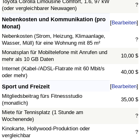
Toyota Corolla Limousine Comfort, 1.6, 97 kW
?
(oder vergleichbarer Neuwagen)
Nebenkosten und Kommunikation (pro
[
Bearbeiten
]
Monat)
Nebenkosten (Strom, Heizung, Klimaanlage,
?
Wasser, Müll) für eine Wohnung mit 85 m²
Monatsplan für Mobiltelefone mit Anrufen und
10,00 $
mehr als 10 GB Daten
Internet (Kabel-/ADSL-Flatrate mit 60 Mbit/s
40,00 $
oder mehr)
Sport und Freizeit
[
Bearbeiten
]
Mitgliedsbeitrag fürs Fitnessstudio
35,00 $
(monatlich)
Miete für Tennisplatz (1 Stunde am
?
Wochenende)
Kinokarte, Hollywood-Produktion oder
?
vergleichbar