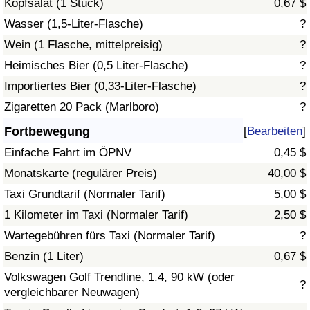
Kopfsalat (1 Stück)
0,67 $
Wasser (1,5-Liter-Flasche)
?
Verkehrs-Index
Wein (1 Flasche, mittelpreisig)
?
Heimisches Bier (0,5 Liter-Flasche)
?
Verkehrs-Index (aktuell)
Importiertes Bier (0,33-Liter-Flasche)
?
Verkehrs-Index nach Land
Zigaretten 20 Pack (Marlboro)
?
Fortbewegung
[
Bearbeiten
]
Einfache Fahrt im ÖPNV
0,45 $
Monatskarte (regulärer Preis)
40,00 $
Taxi Grundtarif (Normaler Tarif)
5,00 $
1 Kilometer im Taxi (Normaler Tarif)
2,50 $
Wartegebühren fürs Taxi (Normaler Tarif)
?
Benzin (1 Liter)
0,67 $
Volkswagen Golf Trendline, 1.4, 90 kW (oder
?
vergleichbarer Neuwagen)