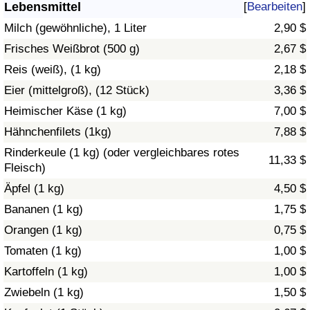
Lebensmittel
[
Bearbeiten
]
Gesundheitsversorgung
Milch (gewöhnliche), 1 Liter
2,90 $
Frisches Weißbrot (500 g)
2,67 $
Gesundheitsversorgungs-Index (aktuell)
Reis (weiß), (1 kg)
2,18 $
Eier (mittelgroß), (12 Stück)
3,36 $
Gesundheitsversorgungs-Index
Heimischer Käse (1 kg)
7,00 $
Gesundheitsversorgungs-Index nach Land
Hähnchenfilets (1kg)
7,88 $
Rinderkeule (1 kg) (oder vergleichbares rotes
11,33 $
Umweltverschmutzung
Fleisch)
Äpfel (1 kg)
4,50 $
Umweltverschmutzungs-Index (aktuell)
Bananen (1 kg)
1,75 $
Orangen (1 kg)
0,75 $
Verschmutzungsindex
Tomaten (1 kg)
1,00 $
Umweltverschmutzungs-Index nach Land
Kartoffeln (1 kg)
1,00 $
Zwiebeln (1 kg)
1,50 $
Verkehr