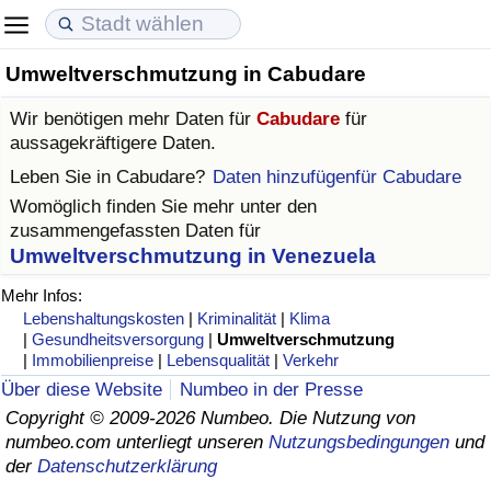
Umweltverschmutzung in Cabudare
Lebenshaltungskosten
Immobilienpreise
Lebensqualität
Wir benötigen mehr Daten für
Cabudare
für
Lebenshaltungskosten-Index (aktuell)
Immobilienpreis-Index (aktuell)
Lebensqualität-Index
aussagekräftigere Daten.
Leben Sie in
Cabudare
?
Daten hinzufügenfür Cabudare
Lebenshaltungskosten-Index
Immobilienpreis-Index
Lebensqualität-Index (aktuell)
Womöglich finden Sie mehr unter den
zusammengefassten Daten für
Lebenshaltungskosten-Index nach Land
Immobilienpreis-Index nach Land
Lebensqualitätsindex nach Land
Umweltverschmutzung in Venezuela
Mehr Infos:
in Akaba
Kriminalität
Lebenshaltungskosten
|
Kriminalität
|
Klima
|
Gesundheitsversorgung
|
Umweltverschmutzung
|
Immobilienpreise
|
Lebensqualität
|
Verkehr
Kriminalitäts-Index (aktuell)
Über diese Website
Numbeo in der Presse
Copyright © 2009-2026 Numbeo. Die Nutzung von
Kriminalitäts-Index
numbeo.com unterliegt unseren
Nutzungsbedingungen
und
der
Datenschutzerklärung
Kriminalitätsindex nach Land