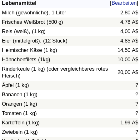
Lebensmittel
[
Bearbeiten
]
Gesundheitsversorgung
Milch (gewöhnliche), 1 Liter
2,80 A$
Frisches Weißbrot (500 g)
4,78 A$
Gesundheitsversorgungs-Index (aktuell)
Reis (weiß), (1 kg)
4,00 A$
Eier (mittelgroß), (12 Stück)
4,85 A$
Gesundheitsversorgungs-Index
Heimischer Käse (1 kg)
14,50 A$
Gesundheitsversorgungs-Index nach Land
Hähnchenfilets (1kg)
10,00 A$
Rinderkeule (1 kg) (oder vergleichbares rotes
20,00 A$
Umweltverschmutzung
Fleisch)
Äpfel (1 kg)
?
Umweltverschmutzungs-Index (aktuell)
Bananen (1 kg)
?
Orangen (1 kg)
?
Verschmutzungsindex
Tomaten (1 kg)
?
Umweltverschmutzungs-Index nach Land
Kartoffeln (1 kg)
1,99 A$
Zwiebeln (1 kg)
?
Verkehr