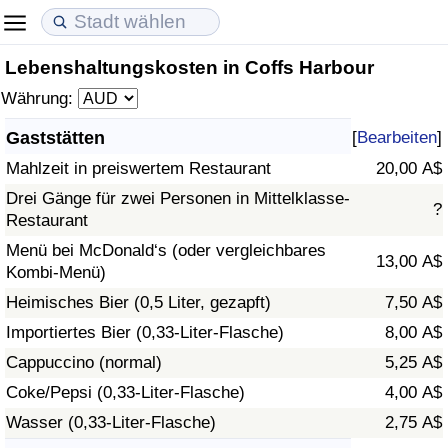
Lebenshaltungskosten in Coffs Harbour
Lebenshaltungskosten
Immobilienpreise
Lebensqualität
Währung:
Lebenshaltungskosten-Index (aktuell)
Immobilienpreis-Index (aktuell)
Lebensqualität-Index
Gaststätten
[
Bearbeiten
]
Mahlzeit in preiswertem Restaurant
20,00 A$
Lebenshaltungskosten-Index
Immobilienpreis-Index
Lebensqualität-Index (aktuell)
Drei Gänge für zwei Personen in Mittelklasse-
?
Restaurant
Lebenshaltungskosten-Index nach Land
Immobilienpreis-Index nach Land
Lebensqualitätsindex nach Land
Menü bei McDonald‘s (oder vergleichbares
13,00 A$
Kombi-Menü)
in Akaba
Kriminalität
Heimisches Bier (0,5 Liter, gezapft)
7,50 A$
Kriminalitäts-Index (aktuell)
Importiertes Bier (0,33-Liter-Flasche)
8,00 A$
Cappuccino (normal)
5,25 A$
Kriminalitäts-Index
Coke/Pepsi (0,33-Liter-Flasche)
4,00 A$
Wasser (0,33-Liter-Flasche)
2,75 A$
Kriminalitätsindex nach Land