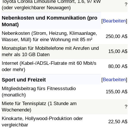
Toyota Corolla Limousine Comfort, 1.6, 97 kW
?
(oder vergleichbarer Neuwagen)
Nebenkosten und Kommunikation (pro
[
Bearbeiten
]
Monat)
Nebenkosten (Strom, Heizung, Klimaanlage,
250,00 A$
Wasser, Müll) für eine Wohnung mit 85 m²
Monatsplan für Mobiltelefone mit Anrufen und
15,00 A$
mehr als 10 GB Daten
Internet (Kabel-/ADSL-Flatrate mit 60 Mbit/s
80,00 A$
oder mehr)
Sport und Freizeit
[
Bearbeiten
]
Mitgliedsbeitrag fürs Fitnessstudio
155,00 A$
(monatlich)
Miete für Tennisplatz (1 Stunde am
?
Wochenende)
Kinokarte, Hollywood-Produktion oder
22,50 A$
vergleichbar