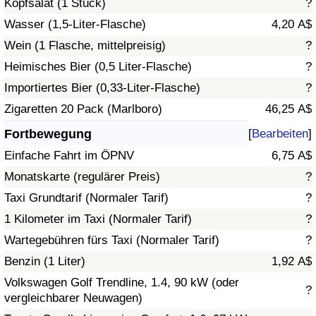
Kopfsalat (1 Stück)
?
Wasser (1,5-Liter-Flasche)
4,20 A$
Verkehrs-Index
Wein (1 Flasche, mittelpreisig)
?
Heimisches Bier (0,5 Liter-Flasche)
?
Verkehrs-Index (aktuell)
Importiertes Bier (0,33-Liter-Flasche)
?
Verkehrs-Index nach Land
Zigaretten 20 Pack (Marlboro)
46,25 A$
Fortbewegung
[
Bearbeiten
]
Einfache Fahrt im ÖPNV
6,75 A$
Monatskarte (regulärer Preis)
?
Taxi Grundtarif (Normaler Tarif)
?
1 Kilometer im Taxi (Normaler Tarif)
?
Wartegebühren fürs Taxi (Normaler Tarif)
?
Benzin (1 Liter)
1,92 A$
Volkswagen Golf Trendline, 1.4, 90 kW (oder
?
vergleichbarer Neuwagen)