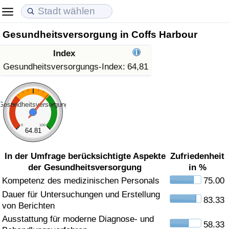
Gesundheitsversorgung in Coffs Harbour
Lebenshaltungskosten
Immobilienpreise
Lebensqualität
Index
Lebenshaltungskosten-Index (aktuell)
Immobilienpreis-Index (aktuell)
Lebensqualität-Index
Gesundheitsversorgungs-Index:
64,81
Lebenshaltungskosten-Index
Immobilienpreis-Index
Lebensqualität-Index (aktuell)
Gesundheitsversorgung
Lebenshaltungskosten-Index nach Land
Immobilienpreis-Index nach Land
Lebensqualitätsindex nach Land
0
100
64.81
in Akaba
Kriminalität
In der Umfrage berücksichtigte Aspekte
Zufriedenheit
der Gesundheitsversorgung
in %
Kriminalitäts-Index (aktuell)
Kompetenz des medizinischen Personals
75.00
Dauer für Untersuchungen und Erstellung
Kriminalitäts-Index
83.33
von Berichten
Ausstattung für moderne Diagnose- und
Kriminalitätsindex nach Land
58.33