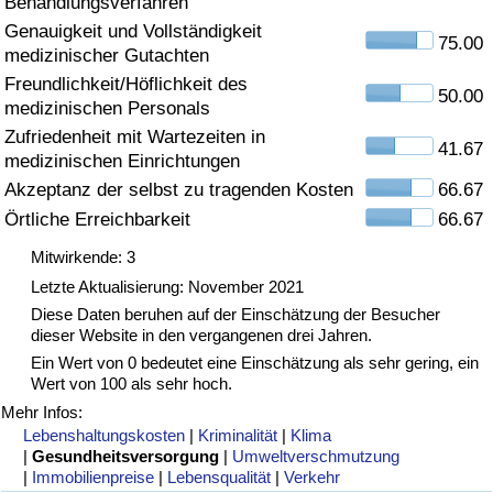
Behandlungsverfahren
Genauigkeit und Vollständigkeit
Gesundheitsversorgung
75.00
medizinischer Gutachten
Freundlichkeit/Höflichkeit des
Gesundheitsversorgungs-Index (aktuell)
50.00
medizinischen Personals
Zufriedenheit mit Wartezeiten in
41.67
Gesundheitsversorgungs-Index
medizinischen Einrichtungen
Akzeptanz der selbst zu tragenden Kosten
66.67
Gesundheitsversorgungs-Index nach Land
Örtliche Erreichbarkeit
66.67
Mitwirkende: 3
Umweltverschmutzung
Letzte Aktualisierung: November 2021
Diese Daten beruhen auf der Einschätzung der Besucher
Umweltverschmutzungs-Index (aktuell)
dieser Website in den vergangenen drei Jahren.
Ein Wert von 0 bedeutet eine Einschätzung als sehr gering, ein
Verschmutzungsindex
Wert von 100 als sehr hoch.
Mehr Infos:
Umweltverschmutzungs-Index nach Land
Lebenshaltungskosten
|
Kriminalität
|
Klima
|
Gesundheitsversorgung
|
Umweltverschmutzung
|
Immobilienpreise
|
Lebensqualität
|
Verkehr
Verkehr