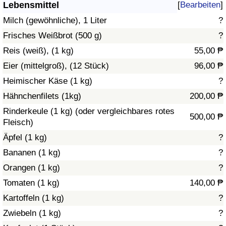
Lebensmittel
[
Bearbeiten
]
Gesundheitsversorgung
Milch (gewöhnliche), 1 Liter
?
Frisches Weißbrot (500 g)
?
Gesundheitsversorgungs-Index (aktuell)
Reis (weiß), (1 kg)
55,00 ₱
Eier (mittelgroß), (12 Stück)
96,00 ₱
Gesundheitsversorgungs-Index
Heimischer Käse (1 kg)
?
Gesundheitsversorgungs-Index nach Land
Hähnchenfilets (1kg)
200,00 ₱
Rinderkeule (1 kg) (oder vergleichbares rotes
500,00 ₱
Umweltverschmutzung
Fleisch)
Äpfel (1 kg)
?
Umweltverschmutzungs-Index (aktuell)
Bananen (1 kg)
?
Orangen (1 kg)
?
Verschmutzungsindex
Tomaten (1 kg)
140,00 ₱
Umweltverschmutzungs-Index nach Land
Kartoffeln (1 kg)
?
Zwiebeln (1 kg)
?
Verkehr