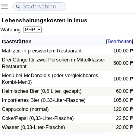
Lebenshaltungskosten in Imus
Lebenshaltungskosten
Immobilienpreise
Lebensqualität
Währung:
Lebenshaltungskosten-Index (aktuell)
Immobilienpreis-Index (aktuell)
Lebensqualität-Index
Gaststätten
[
Bearbeiten
]
Mahlzeit in preiswertem Restaurant
100,00 ₱
Lebenshaltungskosten-Index
Immobilienpreis-Index
Lebensqualität-Index (aktuell)
Drei Gänge für zwei Personen in Mittelklasse-
500,00 ₱
Restaurant
Lebenshaltungskosten-Index nach Land
Immobilienpreis-Index nach Land
Lebensqualitätsindex nach Land
Menü bei McDonald‘s (oder vergleichbares
100,00 ₱
Kombi-Menü)
in Akaba
Kriminalität
Heimisches Bier (0,5 Liter, gezapft)
60,00 ₱
Kriminalitäts-Index (aktuell)
Importiertes Bier (0,33-Liter-Flasche)
105,00 ₱
Cappuccino (normal)
120,00 ₱
Kriminalitäts-Index
Coke/Pepsi (0,33-Liter-Flasche)
22,50 ₱
Wasser (0,33-Liter-Flasche)
20,00 ₱
Kriminalitätsindex nach Land