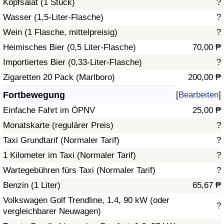
Kopfsalat (1 Stück)
?
Wasser (1,5-Liter-Flasche)
?
Verkehrs-Index
Wein (1 Flasche, mittelpreisig)
?
Heimisches Bier (0,5 Liter-Flasche)
70,00 ₱
Verkehrs-Index (aktuell)
Importiertes Bier (0,33-Liter-Flasche)
?
Verkehrs-Index nach Land
Zigaretten 20 Pack (Marlboro)
200,00 ₱
Fortbewegung
[
Bearbeiten
]
Einfache Fahrt im ÖPNV
25,00 ₱
Monatskarte (regulärer Preis)
?
Taxi Grundtarif (Normaler Tarif)
?
1 Kilometer im Taxi (Normaler Tarif)
?
Wartegebühren fürs Taxi (Normaler Tarif)
?
Benzin (1 Liter)
65,67 ₱
Volkswagen Golf Trendline, 1.4, 90 kW (oder
?
vergleichbarer Neuwagen)