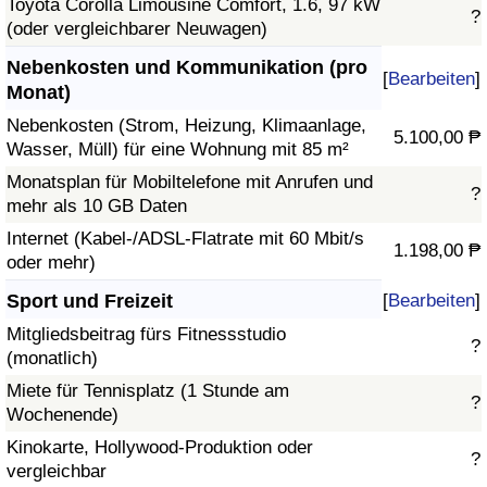
Toyota Corolla Limousine Comfort, 1.6, 97 kW
?
(oder vergleichbarer Neuwagen)
Nebenkosten und Kommunikation (pro
[
Bearbeiten
]
Monat)
Nebenkosten (Strom, Heizung, Klimaanlage,
5.100,00 ₱
Wasser, Müll) für eine Wohnung mit 85 m²
Monatsplan für Mobiltelefone mit Anrufen und
?
mehr als 10 GB Daten
Internet (Kabel-/ADSL-Flatrate mit 60 Mbit/s
1.198,00 ₱
oder mehr)
Sport und Freizeit
[
Bearbeiten
]
Mitgliedsbeitrag fürs Fitnessstudio
?
(monatlich)
Miete für Tennisplatz (1 Stunde am
?
Wochenende)
Kinokarte, Hollywood-Produktion oder
?
vergleichbar