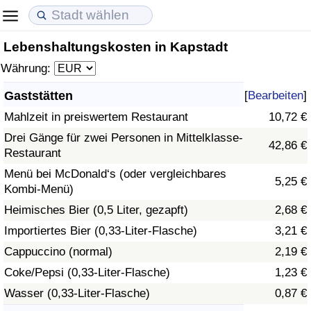
Lebenshaltungskosten in Kapstadt
Lebenshaltungskosten
Immobilienpreise
Lebensqualität
Währung:
Lebenshaltungskosten-Index (aktuell)
Immobilienpreis-Index (aktuell)
Lebensqualität-Index
Gaststätten
[
Bearbeiten
]
Mahlzeit in preiswertem Restaurant
10,72 €
Lebenshaltungskosten-Index
Immobilienpreis-Index
Lebensqualität-Index (aktuell)
Drei Gänge für zwei Personen in Mittelklasse-
42,86 €
Restaurant
Lebenshaltungskosten-Index nach Land
Immobilienpreis-Index nach Land
Lebensqualitätsindex nach Land
Menü bei McDonald‘s (oder vergleichbares
5,25 €
Kombi-Menü)
in Akaba
Kriminalität
Heimisches Bier (0,5 Liter, gezapft)
2,68 €
Kriminalitäts-Index (aktuell)
Importiertes Bier (0,33-Liter-Flasche)
3,21 €
Cappuccino (normal)
2,19 €
Kriminalitäts-Index
Coke/Pepsi (0,33-Liter-Flasche)
1,23 €
Wasser (0,33-Liter-Flasche)
0,87 €
Kriminalitätsindex nach Land