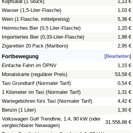
Kopfsalat (1 Stück)
1,13 €
Wasser (1,5-Liter-Flasche)
1,03 €
Verkehrs-Index
Wein (1 Flasche, mittelpreisig)
5,36 €
Heimisches Bier (0,5 Liter-Flasche)
1,20 €
Verkehrs-Index (aktuell)
Importiertes Bier (0,33-Liter-Flasche)
1,98 €
Verkehrs-Index nach Land
Zigaretten 20 Pack (Marlboro)
2,95 €
Fortbewegung
[
Bearbeiten
]
Einfache Fahrt im ÖPNV
1,15 €
Monatskarte (regulärer Preis)
53,58 €
Taxi Grundtarif (Normaler Tarif)
0,54 €
1 Kilometer im Taxi (Normaler Tarif)
1,31 €
Wartegebühren fürs Taxi (Normaler Tarif)
4,42 €
Benzin (1 Liter)
1,30 €
Volkswagen Golf Trendline, 1.4, 90 kW (oder
31.558,88 €
vergleichbarer Neuwagen)