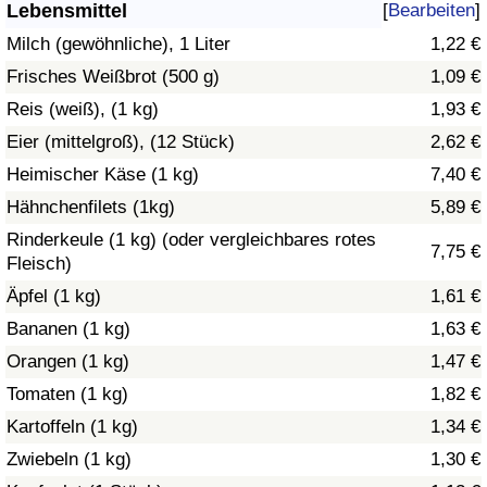
Lebensmittel
[
Bearbeiten
]
Gesundheitsversorgung
Milch (gewöhnliche), 1 Liter
1,22 €
Frisches Weißbrot (500 g)
1,09 €
Gesundheitsversorgungs-Index (aktuell)
Reis (weiß), (1 kg)
1,93 €
Eier (mittelgroß), (12 Stück)
2,62 €
Gesundheitsversorgungs-Index
Heimischer Käse (1 kg)
7,40 €
Gesundheitsversorgungs-Index nach Land
Hähnchenfilets (1kg)
5,89 €
Rinderkeule (1 kg) (oder vergleichbares rotes
7,75 €
Umweltverschmutzung
Fleisch)
Äpfel (1 kg)
1,61 €
Umweltverschmutzungs-Index (aktuell)
Bananen (1 kg)
1,63 €
Orangen (1 kg)
1,47 €
Verschmutzungsindex
Tomaten (1 kg)
1,82 €
Umweltverschmutzungs-Index nach Land
Kartoffeln (1 kg)
1,34 €
Zwiebeln (1 kg)
1,30 €
Verkehr