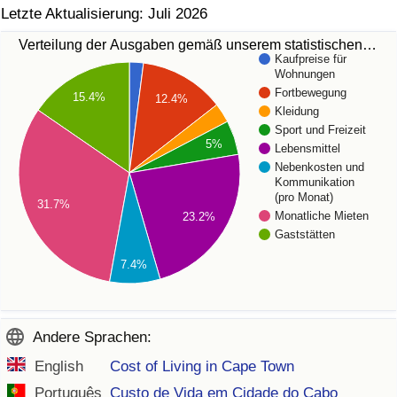
Letzte Aktualisierung: Juli 2026
Verteilung der Ausgaben gemäß unserem statistischen…
Kaufpreise für
Wohnungen
Fortbewegung
15.4%
12.4%
Kleidung
Sport und Freizeit
5%
Lebensmittel
Nebenkosten und
Kommunikation
(pro Monat)
31.7%
Monatliche Mieten
23.2%
Gaststätten
7.4%
Andere Sprachen:
English
Cost of Living in Cape Town
Português
Custo de Vida em Cidade do Cabo