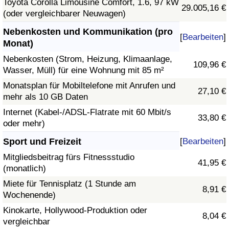
Toyota Corolla Limousine Comfort, 1.6, 97 kW
29.005,16 €
(oder vergleichbarer Neuwagen)
Nebenkosten und Kommunikation (pro
[
Bearbeiten
]
Monat)
Nebenkosten (Strom, Heizung, Klimaanlage,
109,96 €
Wasser, Müll) für eine Wohnung mit 85 m²
Monatsplan für Mobiltelefone mit Anrufen und
27,10 €
mehr als 10 GB Daten
Internet (Kabel-/ADSL-Flatrate mit 60 Mbit/s
33,80 €
oder mehr)
Sport und Freizeit
[
Bearbeiten
]
Mitgliedsbeitrag fürs Fitnessstudio
41,95 €
(monatlich)
Miete für Tennisplatz (1 Stunde am
8,91 €
Wochenende)
Kinokarte, Hollywood-Produktion oder
8,04 €
vergleichbar