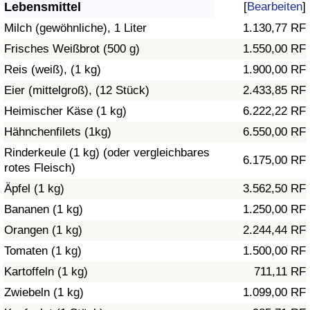
Lebensmittel
[
Bearbeiten
]
Gesundheitsversorgung
Milch (gewöhnliche), 1 Liter
1.130,77 RF
Frisches Weißbrot (500 g)
1.550,00 RF
Gesundheitsversorgungs-Index (aktuell)
Reis (weiß), (1 kg)
1.900,00 RF
Eier (mittelgroß), (12 Stück)
2.433,85 RF
Gesundheitsversorgungs-Index
Heimischer Käse (1 kg)
6.222,22 RF
Gesundheitsversorgungs-Index nach Land
Hähnchenfilets (1kg)
6.550,00 RF
Rinderkeule (1 kg) (oder vergleichbares
6.175,00 RF
Umweltverschmutzung
rotes Fleisch)
Äpfel (1 kg)
3.562,50 RF
Umweltverschmutzungs-Index (aktuell)
Bananen (1 kg)
1.250,00 RF
Orangen (1 kg)
2.244,44 RF
Verschmutzungsindex
Tomaten (1 kg)
1.500,00 RF
Umweltverschmutzungs-Index nach Land
Kartoffeln (1 kg)
711,11 RF
Zwiebeln (1 kg)
1.099,00 RF
Verkehr