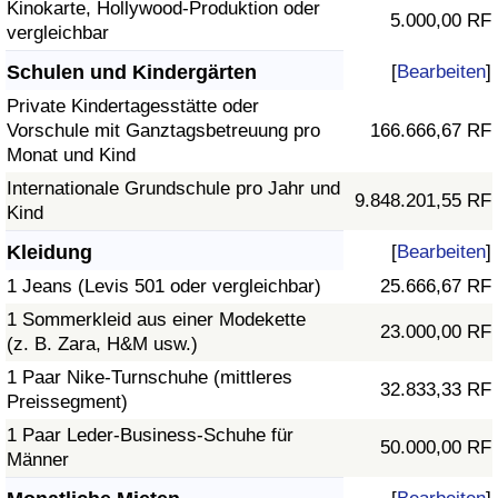
Kinokarte, Hollywood-Produktion oder
5.000,00 RF
vergleichbar
Schulen und Kindergärten
[
Bearbeiten
]
Private Kindertagesstätte oder
Vorschule mit Ganztagsbetreuung pro
166.666,67 RF
Monat und Kind
Internationale Grundschule pro Jahr und
9.848.201,55 RF
Kind
Kleidung
[
Bearbeiten
]
1 Jeans (Levis 501 oder vergleichbar)
25.666,67 RF
1 Sommerkleid aus einer Modekette
23.000,00 RF
(z. B. Zara, H&M usw.)
1 Paar Nike-Turnschuhe (mittleres
32.833,33 RF
Preissegment)
1 Paar Leder-Business-Schuhe für
50.000,00 RF
Männer