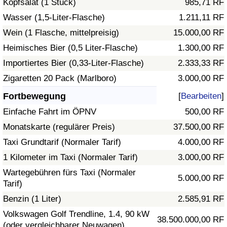
Kopfsalat (1 Stück)
985,71 RF
Wasser (1,5-Liter-Flasche)
1.211,11 RF
Verkehrs-Index
Wein (1 Flasche, mittelpreisig)
15.000,00 RF
Heimisches Bier (0,5 Liter-Flasche)
1.300,00 RF
Verkehrs-Index (aktuell)
Importiertes Bier (0,33-Liter-Flasche)
2.333,33 RF
Verkehrs-Index nach Land
Zigaretten 20 Pack (Marlboro)
3.000,00 RF
Fortbewegung
[
Bearbeiten
]
Einfache Fahrt im ÖPNV
500,00 RF
Monatskarte (regulärer Preis)
37.500,00 RF
Taxi Grundtarif (Normaler Tarif)
4.000,00 RF
1 Kilometer im Taxi (Normaler Tarif)
3.000,00 RF
Wartegebühren fürs Taxi (Normaler
5.000,00 RF
Tarif)
Benzin (1 Liter)
2.585,91 RF
Volkswagen Golf Trendline, 1.4, 90 kW
38.500.000,00 RF
(oder vergleichbarer Neuwagen)