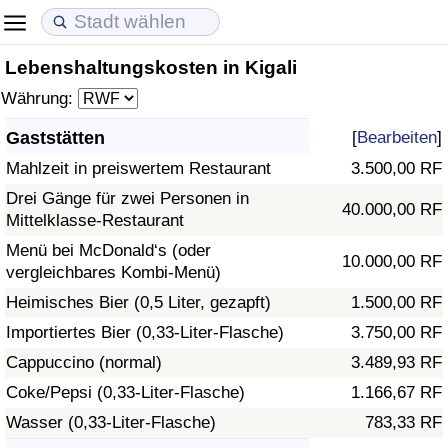
Lebenshaltungskosten in Kigali
Lebenshaltungskosten
Immobilienpreise
Lebensqualität
Währung:
Lebenshaltungskosten-Index (aktuell)
Immobilienpreis-Index (aktuell)
Lebensqualität-Index
Gaststätten
[
Bearbeiten
]
Mahlzeit in preiswertem Restaurant
3.500,00 RF
Lebenshaltungskosten-Index
Immobilienpreis-Index
Lebensqualität-Index (aktuell)
Drei Gänge für zwei Personen in
40.000,00 RF
Mittelklasse-Restaurant
Lebenshaltungskosten-Index nach Land
Immobilienpreis-Index nach Land
Lebensqualitätsindex nach Land
Menü bei McDonald‘s (oder
10.000,00 RF
vergleichbares Kombi-Menü)
in Akaba
Kriminalität
Heimisches Bier (0,5 Liter, gezapft)
1.500,00 RF
Kriminalitäts-Index (aktuell)
Importiertes Bier (0,33-Liter-Flasche)
3.750,00 RF
Cappuccino (normal)
3.489,93 RF
Kriminalitäts-Index
Coke/Pepsi (0,33-Liter-Flasche)
1.166,67 RF
Wasser (0,33-Liter-Flasche)
783,33 RF
Kriminalitätsindex nach Land