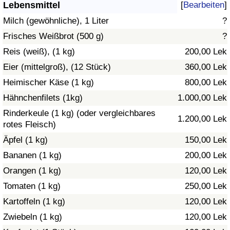
Lebensmittel
[
Bearbeiten
]
Gesundheitsversorgung
Milch (gewöhnliche), 1 Liter
?
Frisches Weißbrot (500 g)
?
Gesundheitsversorgungs-Index (aktuell)
Reis (weiß), (1 kg)
200,00 Lek
Eier (mittelgroß), (12 Stück)
360,00 Lek
Gesundheitsversorgungs-Index
Heimischer Käse (1 kg)
800,00 Lek
Gesundheitsversorgungs-Index nach Land
Hähnchenfilets (1kg)
1.000,00 Lek
Rinderkeule (1 kg) (oder vergleichbares
1.200,00 Lek
Umweltverschmutzung
rotes Fleisch)
Äpfel (1 kg)
150,00 Lek
Umweltverschmutzungs-Index (aktuell)
Bananen (1 kg)
200,00 Lek
Orangen (1 kg)
120,00 Lek
Verschmutzungsindex
Tomaten (1 kg)
250,00 Lek
Umweltverschmutzungs-Index nach Land
Kartoffeln (1 kg)
120,00 Lek
Zwiebeln (1 kg)
120,00 Lek
Verkehr