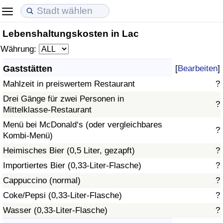
Lebenshaltungskosten in Lac
Lebenshaltungskosten
Immobilienpreise
Lebensqualität
Währung:
Lebenshaltungskosten-Index (aktuell)
Immobilienpreis-Index (aktuell)
Lebensqualität-Index
Gaststätten
[
Bearbeiten
]
Mahlzeit in preiswertem Restaurant
?
Lebenshaltungskosten-Index
Immobilienpreis-Index
Lebensqualität-Index (aktuell)
Drei Gänge für zwei Personen in
?
Mittelklasse-Restaurant
Lebenshaltungskosten-Index nach Land
Immobilienpreis-Index nach Land
Lebensqualitätsindex nach Land
Menü bei McDonald‘s (oder vergleichbares
?
Kombi-Menü)
in Akaba
Kriminalität
Heimisches Bier (0,5 Liter, gezapft)
?
Kriminalitäts-Index (aktuell)
Importiertes Bier (0,33-Liter-Flasche)
?
Cappuccino (normal)
?
Kriminalitäts-Index
Coke/Pepsi (0,33-Liter-Flasche)
?
Wasser (0,33-Liter-Flasche)
?
Kriminalitätsindex nach Land