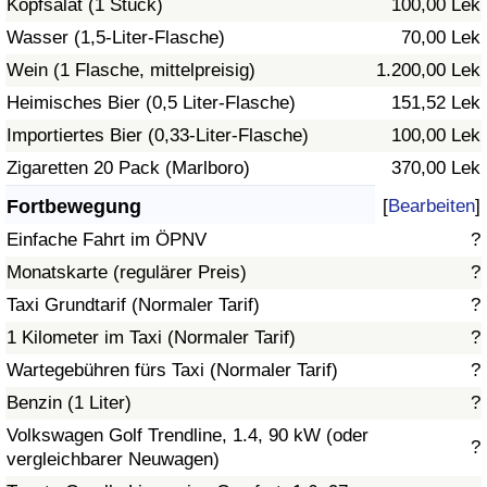
Kopfsalat (1 Stück)
100,00 Lek
Wasser (1,5-Liter-Flasche)
70,00 Lek
Verkehrs-Index
Wein (1 Flasche, mittelpreisig)
1.200,00 Lek
Heimisches Bier (0,5 Liter-Flasche)
151,52 Lek
Verkehrs-Index (aktuell)
Importiertes Bier (0,33-Liter-Flasche)
100,00 Lek
Verkehrs-Index nach Land
Zigaretten 20 Pack (Marlboro)
370,00 Lek
Fortbewegung
[
Bearbeiten
]
Einfache Fahrt im ÖPNV
?
Monatskarte (regulärer Preis)
?
Taxi Grundtarif (Normaler Tarif)
?
1 Kilometer im Taxi (Normaler Tarif)
?
Wartegebühren fürs Taxi (Normaler Tarif)
?
Benzin (1 Liter)
?
Volkswagen Golf Trendline, 1.4, 90 kW (oder
?
vergleichbarer Neuwagen)