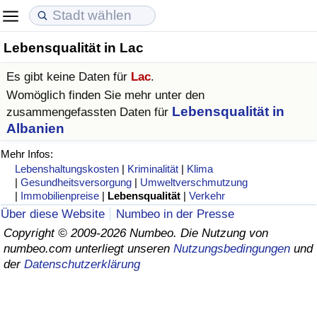
Lebensqualität in Lac
Lebenshaltungskosten
Immobilienpreise
Lebensqualität
Es gibt keine Daten für
Lac
.
Lebenshaltungskosten-Index (aktuell)
Immobilienpreis-Index (aktuell)
Lebensqualität-Index
Womöglich finden Sie mehr unter den
Lebensqualität in
zusammengefassten Daten für
Lebenshaltungskosten-Index
Immobilienpreis-Index
Lebensqualität-Index (aktuell)
Albanien
Mehr Infos:
Lebenshaltungskosten-Index nach Land
Immobilienpreis-Index nach Land
Lebensqualitätsindex nach Land
Lebenshaltungskosten
|
Kriminalität
|
Klima
|
Gesundheitsversorgung
|
Umweltverschmutzung
|
Immobilienpreise
|
Lebensqualität
|
Verkehr
in Akaba
Kriminalität
Über diese Website
Numbeo in der Presse
Copyright © 2009-2026 Numbeo. Die Nutzung von
Kriminalitäts-Index (aktuell)
numbeo.com unterliegt unseren
Nutzungsbedingungen
und
der
Datenschutzerklärung
Kriminalitäts-Index
Kriminalitätsindex nach Land