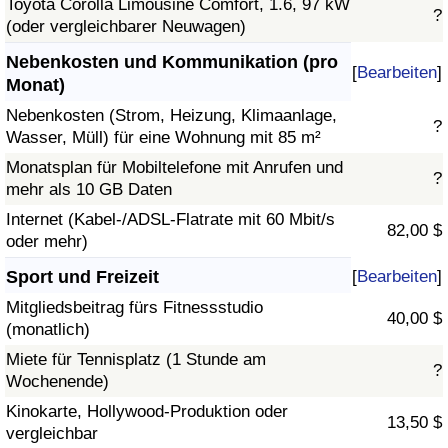
Toyota Corolla Limousine Comfort, 1.6, 97 kW
?
(oder vergleichbarer Neuwagen)
Nebenkosten und Kommunikation (pro
[
Bearbeiten
]
Monat)
Nebenkosten (Strom, Heizung, Klimaanlage,
?
Wasser, Müll) für eine Wohnung mit 85 m²
Monatsplan für Mobiltelefone mit Anrufen und
?
mehr als 10 GB Daten
Internet (Kabel-/ADSL-Flatrate mit 60 Mbit/s
82,00 $
oder mehr)
Sport und Freizeit
[
Bearbeiten
]
Mitgliedsbeitrag fürs Fitnessstudio
40,00 $
(monatlich)
Miete für Tennisplatz (1 Stunde am
?
Wochenende)
Kinokarte, Hollywood-Produktion oder
13,50 $
vergleichbar