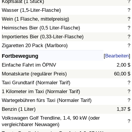
Kopfsalat (1 Stück)
?
Wasser (1,5-Liter-Flasche)
?
Verkehrs-Index
Wein (1 Flasche, mittelpreisig)
?
Heimisches Bier (0,5 Liter-Flasche)
?
Verkehrs-Index (aktuell)
Importiertes Bier (0,33-Liter-Flasche)
?
Verkehrs-Index nach Land
Zigaretten 20 Pack (Marlboro)
?
Fortbewegung
[
Bearbeiten
]
Einfache Fahrt im ÖPNV
2,00 $
Monatskarte (regulärer Preis)
60,00 $
Taxi Grundtarif (Normaler Tarif)
?
1 Kilometer im Taxi (Normaler Tarif)
?
Wartegebühren fürs Taxi (Normaler Tarif)
?
Benzin (1 Liter)
1,37 $
Volkswagen Golf Trendline, 1.4, 90 kW (oder
?
vergleichbarer Neuwagen)