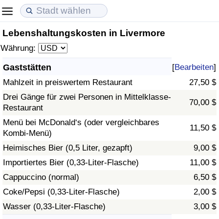
Lebenshaltungskosten in Livermore
Lebenshaltungskosten
Immobilienpreise
Lebensqualität
Währung:
Lebenshaltungskosten-Index (aktuell)
Immobilienpreis-Index (aktuell)
Lebensqualität-Index
Gaststätten
[
Bearbeiten
]
Mahlzeit in preiswertem Restaurant
27,50 $
Lebenshaltungskosten-Index
Immobilienpreis-Index
Lebensqualität-Index (aktuell)
Drei Gänge für zwei Personen in Mittelklasse-
70,00 $
Restaurant
Lebenshaltungskosten-Index nach Land
Immobilienpreis-Index nach Land
Lebensqualitätsindex nach Land
Menü bei McDonald‘s (oder vergleichbares
11,50 $
Kombi-Menü)
in Akaba
Kriminalität
Heimisches Bier (0,5 Liter, gezapft)
9,00 $
Kriminalitäts-Index (aktuell)
Importiertes Bier (0,33-Liter-Flasche)
11,00 $
Cappuccino (normal)
6,50 $
Kriminalitäts-Index
Coke/Pepsi (0,33-Liter-Flasche)
2,00 $
Wasser (0,33-Liter-Flasche)
3,00 $
Kriminalitätsindex nach Land