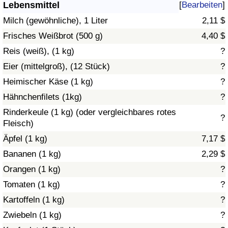
Lebensmittel
[
Bearbeiten
]
Gesundheitsversorgung
Milch (gewöhnliche), 1 Liter
2,11 $
Frisches Weißbrot (500 g)
4,40 $
Gesundheitsversorgungs-Index (aktuell)
Reis (weiß), (1 kg)
?
Eier (mittelgroß), (12 Stück)
?
Gesundheitsversorgungs-Index
Heimischer Käse (1 kg)
?
Gesundheitsversorgungs-Index nach Land
Hähnchenfilets (1kg)
?
Rinderkeule (1 kg) (oder vergleichbares rotes
?
Umweltverschmutzung
Fleisch)
Äpfel (1 kg)
7,17 $
Umweltverschmutzungs-Index (aktuell)
Bananen (1 kg)
2,29 $
Orangen (1 kg)
?
Verschmutzungsindex
Tomaten (1 kg)
?
Umweltverschmutzungs-Index nach Land
Kartoffeln (1 kg)
?
Zwiebeln (1 kg)
?
Verkehr