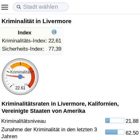
Kriminalität in Livermore
Lebenshaltungskosten
Immobilienpreise
Lebensqualität
Index
Lebenshaltungskosten-Index (aktuell)
Immobilienpreis-Index (aktuell)
Lebensqualität-Index
Kriminalitäts-Index:
22,61
Sicherheits-Index:
77,39
Lebenshaltungskosten-Index
Immobilienpreis-Index
Lebensqualität-Index (aktuell)
Lebenshaltungskosten-Index nach Land
Immobilienpreis-Index nach Land
Lebensqualitätsindex nach Land
Kriminalität
0
120
in Akaba
Kriminalität
22.61
Kriminalitätsraten in Livermore, Kalifornien,
Kriminalitäts-Index (aktuell)
Vereinigte Staaten von Amerika
Kriminalitäts-Index
Kriminalitätsniveau
21.88
Zunahme der Kriminalität in den letzten 3
62.50
Kriminalitätsindex nach Land
Jahren