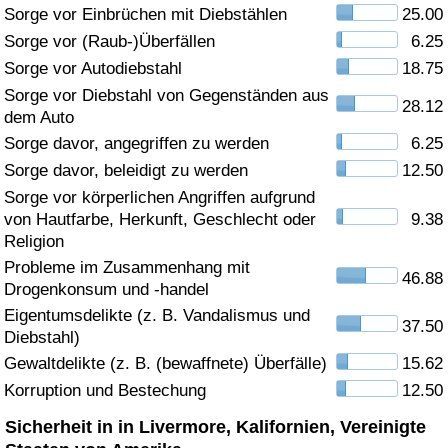
Sorge vor Einbrüchen mit Diebstählen
25.00
Gesundheitsversorgung
Sorge vor (Raub-)Überfällen
6.25
Sorge vor Autodiebstahl
18.75
Gesundheitsversorgungs-Index (aktuell)
Sorge vor Diebstahl von Gegenständen aus
28.12
dem Auto
Gesundheitsversorgungs-Index
Sorge davor, angegriffen zu werden
6.25
Sorge davor, beleidigt zu werden
12.50
Gesundheitsversorgungs-Index nach Land
Sorge vor körperlichen Angriffen aufgrund
von Hautfarbe, Herkunft, Geschlecht oder
9.38
Umweltverschmutzung
Religion
Probleme im Zusammenhang mit
46.88
Drogenkonsum und -handel
Umweltverschmutzungs-Index (aktuell)
Eigentumsdelikte (z. B. Vandalismus und
37.50
Diebstahl)
Verschmutzungsindex
Gewaltdelikte (z. B. (bewaffnete) Überfälle)
15.62
Korruption und Bestechung
12.50
Umweltverschmutzungs-Index nach Land
Sicherheit in in Livermore, Kalifornien, Vereinigte
Verkehr