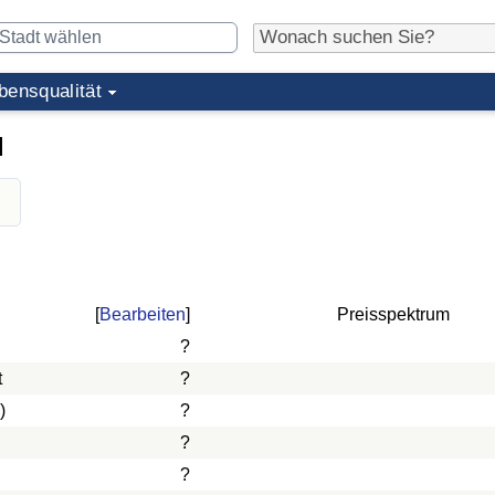
bensqualität
l
l
[
Bearbeiten
]
Preisspektrum
?
t
?
)
?
?
?