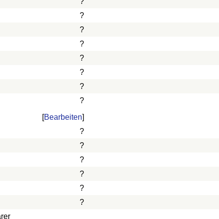
?
?
?
?
?
?
?
?
[
Bearbeiten
]
?
?
?
?
?
?
rer