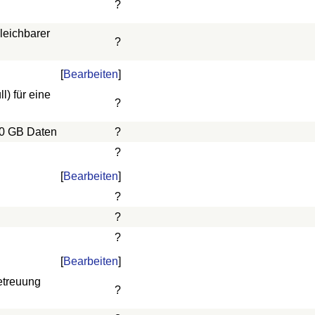
?
leichbarer
?
[
Bearbeiten
]
) für eine
?
10 GB Daten
?
?
[
Bearbeiten
]
?
?
?
[
Bearbeiten
]
etreuung
?