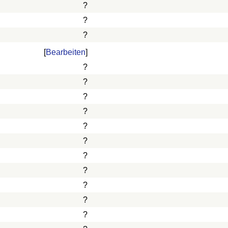
?
?
?
[
Bearbeiten
]
?
?
?
?
?
?
?
?
?
?
?