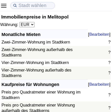
Immobilienpreise in Melitopol
Lebenshaltungskosten
Immobilienpreise
Lebensqualität
Währung:
Lebenshaltungskosten-Index (aktuell)
Immobilienpreis-Index (aktuell)
Lebensqualität-Index
Monatliche Mieten
[
Bearbeiten
]
Zwei-Zimmer-Wohnung im Stadtkern
?
Lebenshaltungskosten-Index
Immobilienpreis-Index
Lebensqualität-Index (aktuell)
Zwei-Zimmer-Wohnung außerhalb des
?
Stadtkerns
Lebenshaltungskosten-Index nach Land
Immobilienpreis-Index nach Land
Lebensqualitätsindex nach Land
Vier-Zimmer-Wohnung im Stadtkern
?
in Akaba
Kriminalität
Vier-Zimmer-Wohnung außerhalb des
?
Stadtkerns
Kriminalitäts-Index (aktuell)
Kaufpreise für Wohnungen
[
Bearbeiten
]
Preis pro Quadratmeter einer Wohnung im
?
Kriminalitäts-Index
Stadtkern
Preis pro Quadratmeter einer Wohnung
?
Kriminalitätsindex nach Land
außerhalb des Stadtkerns