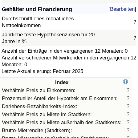
Gehälter und Finanzierung
[
Bearbeiten
]
Gesundheitsversorgung
Durchschnittliches monatliches
?
Nettoeinkommen
Gesundheitsversorgungs-Index (aktuell)
Jährliche feste Hypothekenzinsen für 20
?
Jahre in %
Gesundheitsversorgungs-Index
Anzahl der Einträge in den vergangenen 12 Monaten: 0
Anzahl verschiedener Mitwirkender in den vergangenen 12
Gesundheitsversorgungs-Index nach Land
Monaten: 0
Letzte Aktualisierung: Februar 2025
Umweltverschmutzung
Index
Umweltverschmutzungs-Index (aktuell)
Verhältnis Preis zu Einkommen:
?
Prozentueller Anteil der Hypothek am Einkommen:
?
Verschmutzungsindex
Darlehens-Bezahlbarkeits-Index:
?
Verhältnis Preis zu Miete im Stadtkern:
?
Umweltverschmutzungs-Index nach Land
Verhältnis Preis zu Miete außerhalb des Stadtkerns:
?
Brutto-Mietrendite (Stadtkern):
?
Verkehr