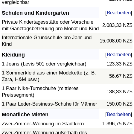
vergleichbar
Schulen und Kindergärten
[
Bearbeiten
]
Private Kindertagesstätte oder Vorschule
2.083,33 NZ$
mit Ganztagsbetreuung pro Monat und Kind
Internationale Grundschule pro Jahr und
15.008,00 NZ$
Kind
Kleidung
[
Bearbeiten
]
1 Jeans (Levis 501 oder vergleichbar)
123,33 NZ$
1 Sommerkleid aus einer Modekette (z. B.
56,67 NZ$
Zara, H&M usw.)
1 Paar Nike-Turnschuhe (mittleres
138,33 NZ$
Preissegment)
1 Paar Leder-Business-Schuhe für Männer
150,00 NZ$
Monatliche Mieten
[
Bearbeiten
]
Zwei-Zimmer-Wohnung im Stadtkern
1.396,75 NZ$
Zwei-Zimmer-Wohnung außerhalb des