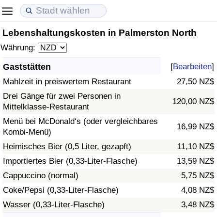
Lebenshaltungskosten in Palmerston North
Lebenshaltungskosten
Immobilienpreise
Lebensqualität
Währung:
Lebenshaltungskosten-Index (aktuell)
Immobilienpreis-Index (aktuell)
Lebensqualität-Index
Gaststätten
[
Bearbeiten
]
Mahlzeit in preiswertem Restaurant
27,50 NZ$
Lebenshaltungskosten-Index
Immobilienpreis-Index
Lebensqualität-Index (aktuell)
Drei Gänge für zwei Personen in
120,00 NZ$
Mittelklasse-Restaurant
Lebenshaltungskosten-Index nach Land
Immobilienpreis-Index nach Land
Lebensqualitätsindex nach Land
Menü bei McDonald‘s (oder vergleichbares
16,99 NZ$
Kombi-Menü)
in Akaba
Kriminalität
Heimisches Bier (0,5 Liter, gezapft)
11,10 NZ$
Kriminalitäts-Index (aktuell)
Importiertes Bier (0,33-Liter-Flasche)
13,59 NZ$
Cappuccino (normal)
5,75 NZ$
Kriminalitäts-Index
Coke/Pepsi (0,33-Liter-Flasche)
4,08 NZ$
Wasser (0,33-Liter-Flasche)
3,48 NZ$
Kriminalitätsindex nach Land