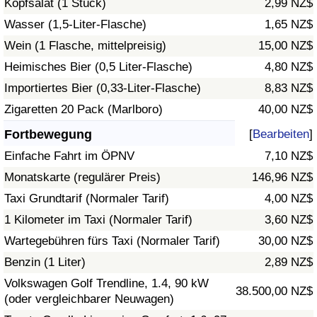
Kopfsalat (1 Stück)
2,99 NZ$
Wasser (1,5-Liter-Flasche)
1,65 NZ$
Verkehrs-Index
Wein (1 Flasche, mittelpreisig)
15,00 NZ$
Heimisches Bier (0,5 Liter-Flasche)
4,80 NZ$
Verkehrs-Index (aktuell)
Importiertes Bier (0,33-Liter-Flasche)
8,83 NZ$
Verkehrs-Index nach Land
Zigaretten 20 Pack (Marlboro)
40,00 NZ$
Fortbewegung
[
Bearbeiten
]
Einfache Fahrt im ÖPNV
7,10 NZ$
Monatskarte (regulärer Preis)
146,96 NZ$
Taxi Grundtarif (Normaler Tarif)
4,00 NZ$
1 Kilometer im Taxi (Normaler Tarif)
3,60 NZ$
Wartegebühren fürs Taxi (Normaler Tarif)
30,00 NZ$
Benzin (1 Liter)
2,89 NZ$
Volkswagen Golf Trendline, 1.4, 90 kW
38.500,00 NZ$
(oder vergleichbarer Neuwagen)