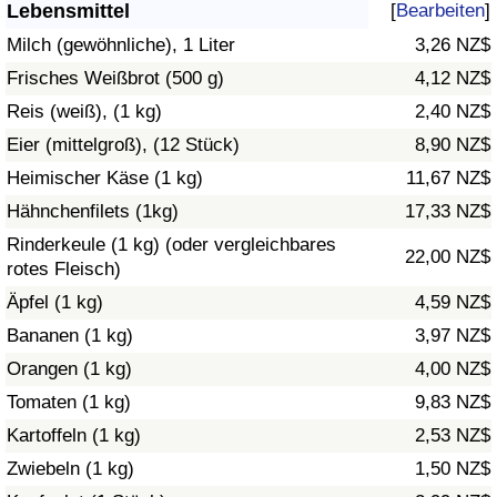
Lebensmittel
[
Bearbeiten
]
Gesundheitsversorgung
Milch (gewöhnliche), 1 Liter
3,26 NZ$
Frisches Weißbrot (500 g)
4,12 NZ$
Gesundheitsversorgungs-Index (aktuell)
Reis (weiß), (1 kg)
2,40 NZ$
Eier (mittelgroß), (12 Stück)
8,90 NZ$
Gesundheitsversorgungs-Index
Heimischer Käse (1 kg)
11,67 NZ$
Gesundheitsversorgungs-Index nach Land
Hähnchenfilets (1kg)
17,33 NZ$
Rinderkeule (1 kg) (oder vergleichbares
22,00 NZ$
Umweltverschmutzung
rotes Fleisch)
Äpfel (1 kg)
4,59 NZ$
Umweltverschmutzungs-Index (aktuell)
Bananen (1 kg)
3,97 NZ$
Orangen (1 kg)
4,00 NZ$
Verschmutzungsindex
Tomaten (1 kg)
9,83 NZ$
Umweltverschmutzungs-Index nach Land
Kartoffeln (1 kg)
2,53 NZ$
Zwiebeln (1 kg)
1,50 NZ$
Verkehr