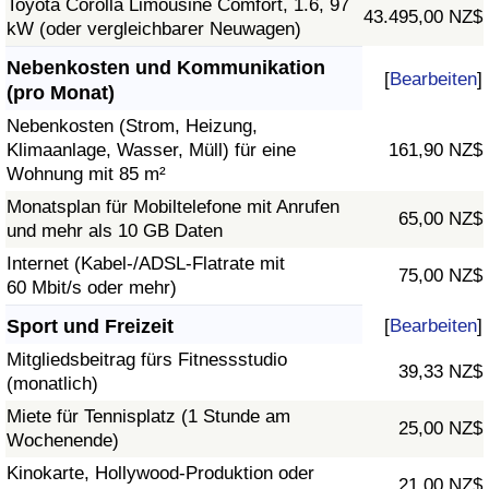
Toyota Corolla Limousine Comfort, 1.6, 97
43.495,00 NZ$
kW (oder vergleichbarer Neuwagen)
Nebenkosten und Kommunikation
[
Bearbeiten
]
(pro Monat)
Nebenkosten (Strom, Heizung,
Klimaanlage, Wasser, Müll) für eine
161,90 NZ$
Wohnung mit 85 m²
Monatsplan für Mobiltelefone mit Anrufen
65,00 NZ$
und mehr als 10 GB Daten
Internet (Kabel-/ADSL-Flatrate mit
75,00 NZ$
60 Mbit/s oder mehr)
Sport und Freizeit
[
Bearbeiten
]
Mitgliedsbeitrag fürs Fitnessstudio
39,33 NZ$
(monatlich)
Miete für Tennisplatz (1 Stunde am
25,00 NZ$
Wochenende)
Kinokarte, Hollywood-Produktion oder
21,00 NZ$