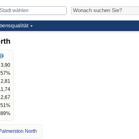
bensqualität
rth
3,90
,57%
2,81
11,74
12,67
,51%
,89%
Palmerston North