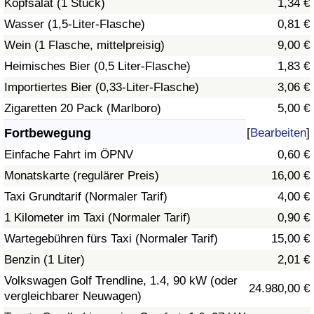
Kopfsalat (1 Stück)
1,34 €
Wasser (1,5-Liter-Flasche)
0,81 €
Verkehrs-Index
Wein (1 Flasche, mittelpreisig)
9,00 €
Heimisches Bier (0,5 Liter-Flasche)
1,83 €
Verkehrs-Index (aktuell)
Importiertes Bier (0,33-Liter-Flasche)
3,06 €
Verkehrs-Index nach Land
Zigaretten 20 Pack (Marlboro)
5,00 €
Fortbewegung
[
Bearbeiten
]
Einfache Fahrt im ÖPNV
0,60 €
Monatskarte (regulärer Preis)
16,00 €
Taxi Grundtarif (Normaler Tarif)
4,00 €
1 Kilometer im Taxi (Normaler Tarif)
0,90 €
Wartegebühren fürs Taxi (Normaler Tarif)
15,00 €
Benzin (1 Liter)
2,01 €
Volkswagen Golf Trendline, 1.4, 90 kW (oder
24.980,00 €
vergleichbarer Neuwagen)