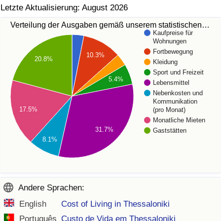
Letzte Aktualisierung: August 2026
Verteilung der Ausgaben gemäß unserem statistischen…
Kaufpreise für
Wohnungen
Fortbewegung
10.3%
20.8%
Kleidung
Sport und Freizeit
5.4%
Lebensmittel
Nebenkosten und
Kommunikation
17.5%
(pro Monat)
Monatliche Mieten
31.7%
Gaststätten
8.1%
Andere Sprachen:
English
Cost of Living in Thessaloniki
Português
Custo de Vida em Thessaloniki