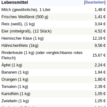
Lebensmittel
[
Bearbeiten
]
Gesundheitsversorgung
Milch (gewöhnliche), 1 Liter
1,48 €
Frisches Weißbrot (500 g)
1,41 €
Gesundheitsversorgungs-Index (aktuell)
Reis (weiß), (1 kg)
3,04 €
Eier (mittelgroß), (12 Stück)
4,52 €
Gesundheitsversorgungs-Index
Heimischer Käse (1 kg)
12,19 €
Gesundheitsversorgungs-Index nach Land
Hähnchenfilets (1kg)
9,56 €
Rinderkeule (1 kg) (oder vergleichbares rotes
15,67 €
Umweltverschmutzung
Fleisch)
Äpfel (1 kg)
2,24 €
Umweltverschmutzungs-Index (aktuell)
Bananen (1 kg)
1,94 €
Orangen (1 kg)
1,80 €
Verschmutzungsindex
Tomaten (1 kg)
2,39 €
Umweltverschmutzungs-Index nach Land
Kartoffeln (1 kg)
1,05 €
Zwiebeln (1 kg)
1,05 €
Verkehr