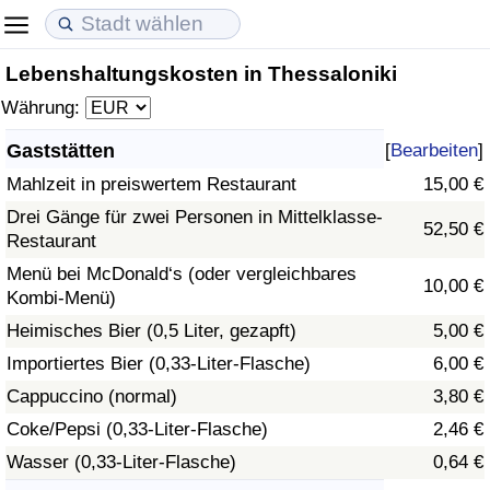
Lebenshaltungskosten in Thessaloniki
Lebenshaltungskosten
Immobilienpreise
Lebensqualität
Währung:
Lebenshaltungskosten-Index (aktuell)
Immobilienpreis-Index (aktuell)
Lebensqualität-Index
Gaststätten
[
Bearbeiten
]
Mahlzeit in preiswertem Restaurant
15,00 €
Lebenshaltungskosten-Index
Immobilienpreis-Index
Lebensqualität-Index (aktuell)
Drei Gänge für zwei Personen in Mittelklasse-
52,50 €
Restaurant
Lebenshaltungskosten-Index nach Land
Immobilienpreis-Index nach Land
Lebensqualitätsindex nach Land
Menü bei McDonald‘s (oder vergleichbares
10,00 €
Kombi-Menü)
in Akaba
Kriminalität
Heimisches Bier (0,5 Liter, gezapft)
5,00 €
Kriminalitäts-Index (aktuell)
Importiertes Bier (0,33-Liter-Flasche)
6,00 €
Cappuccino (normal)
3,80 €
Kriminalitäts-Index
Coke/Pepsi (0,33-Liter-Flasche)
2,46 €
Wasser (0,33-Liter-Flasche)
0,64 €
Kriminalitätsindex nach Land