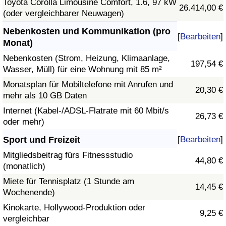
Toyota Corolla Limousine Comfort, 1.6, 97 kW
26.414,00 €
(oder vergleichbarer Neuwagen)
Nebenkosten und Kommunikation (pro
[
Bearbeiten
]
Monat)
Nebenkosten (Strom, Heizung, Klimaanlage,
197,54 €
Wasser, Müll) für eine Wohnung mit 85 m²
Monatsplan für Mobiltelefone mit Anrufen und
20,30 €
mehr als 10 GB Daten
Internet (Kabel-/ADSL-Flatrate mit 60 Mbit/s
26,73 €
oder mehr)
Sport und Freizeit
[
Bearbeiten
]
Mitgliedsbeitrag fürs Fitnessstudio
44,80 €
(monatlich)
Miete für Tennisplatz (1 Stunde am
14,45 €
Wochenende)
Kinokarte, Hollywood-Produktion oder
9,25 €
vergleichbar