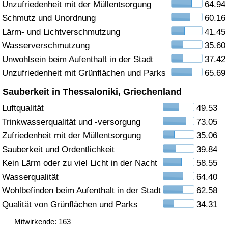
Unzufriedenheit mit der Müllentsorgung
64.94
Schmutz und Unordnung
60.16
Gesundheitsversorgung
Lärm- und Lichtverschmutzung
41.45
Gesundheitsversorgungs-Index (aktuell)
Wasserverschmutzung
35.60
Unwohlsein beim Aufenthalt in der Stadt
37.42
Gesundheitsversorgungs-Index
Unzufriedenheit mit Grünflächen und Parks
65.69
Sauberkeit in Thessaloniki, Griechenland
Gesundheitsversorgungs-Index nach Land
Luftqualität
49.53
Trinkwasserqualität und -versorgung
73.05
Umweltverschmutzung
Zufriedenheit mit der Müllentsorgung
35.06
Umweltverschmutzungs-Index (aktuell)
Sauberkeit und Ordentlichkeit
39.84
Kein Lärm oder zu viel Licht in der Nacht
58.55
Verschmutzungsindex
Wasserqualität
64.40
Wohlbefinden beim Aufenthalt in der Stadt
62.58
Umweltverschmutzungs-Index nach Land
Qualität von Grünflächen und Parks
34.31
Mitwirkende: 163
Verkehr