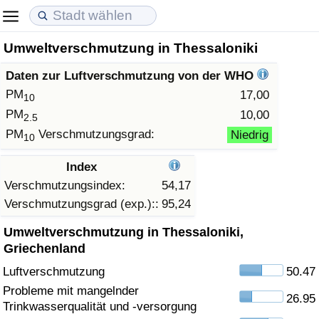
Umweltverschmutzung in Thessaloniki
Lebenshaltungskosten
Immobilienpreise
Lebensqualität
Daten zur Luftverschmutzung von der WHO
Lebenshaltungskosten-Index (aktuell)
Immobilienpreis-Index (aktuell)
Lebensqualität-Index
PM
17,00
10
PM
10,00
2.5
Lebenshaltungskosten-Index
Immobilienpreis-Index
Lebensqualität-Index (aktuell)
PM
Verschmutzungsgrad:
Niedrig
10
Lebenshaltungskosten-Index nach Land
Immobilienpreis-Index nach Land
Lebensqualitätsindex nach Land
Index
Verschmutzungsindex:
54,17
in Akaba
Kriminalität
Verschmutzungsgrad (exp.)::
95,24
Umweltverschmutzung in Thessaloniki,
Kriminalitäts-Index (aktuell)
Griechenland
Luftverschmutzung
50.47
Kriminalitäts-Index
Probleme mit mangelnder
26.95
Trinkwasserqualität und -versorgung
Kriminalitätsindex nach Land