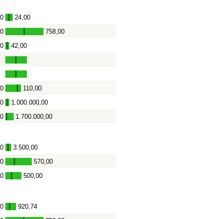
00
24,00
-
00
758,00
-
00
42,00
-
00
110,00
-
00
1.000.000,00
-
00
1.700.000,00
-
00
3.500,00
-
00
570,00
-
00
500,00
-
00
920,74
-