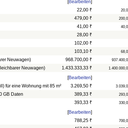
[
Bearbeiten
]
22,00 ₹
20,
479,00 ₹
200,
41,00 ₹
40,
28,00 ₹
102,00 ₹
103,10 ₹
68,
barer Neuwagen)
968.700,00 ₹
937.400,
rgleichbarer Neuwagen)
1.433.333,33 ₹
1.400.000,
[
Bearbeiten
]
l) für eine Wohnung mit 85 m²
3.269,50 ₹
3.039,
10 GB Daten
389,33 ₹
293,
393,33 ₹
330,
[
Bearbeiten
]
788,25 ₹
700,