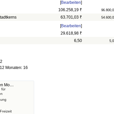
[
Bearbeiten
]
106.258,19 ₹
96.800,
tadtkerns
63.701,03 ₹
54.600,
[
Bearbeiten
]
29.618,98 ₹
6,50
5,
62
 12 Monaten: 16
hen Mo…
 für
en
gung
Freizeit