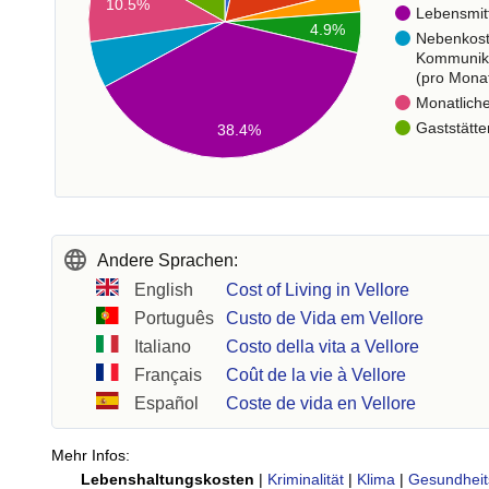
10.5%
Lebensmit
4.9%
Nebenkos
Kommunik
(pro Mona
Monatlich
Gaststätte
38.4%
Andere Sprachen:
English
Cost of Living in Vellore
Português
Custo de Vida em Vellore
Italiano
Costo della vita a Vellore
Français
Coût de la vie à Vellore
Español
Coste de vida en Vellore
Mehr Infos:
Lebenshaltungskosten
|
Kriminalität
|
Klima
|
Gesundheit