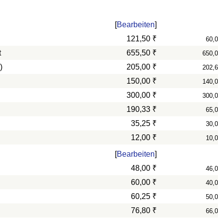
[
Bearbeiten
]
121,50 ₹
60,
t
655,50 ₹
650,
)
205,00 ₹
202,
150,00 ₹
140,
300,00 ₹
300,
190,33 ₹
65,
35,25 ₹
30,
12,00 ₹
10,
[
Bearbeiten
]
48,00 ₹
46,
60,00 ₹
40,
60,25 ₹
50,
76,80 ₹
66,