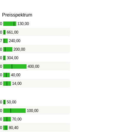
Preisspektrum
00
130,00
-
00
661,00
-
67
240,00
-
00
200,00
-
00
304,00
-
00
400,00
-
00
40,00
-
00
14,00
-
00
50,00
-
00
100,00
-
00
70,00
-
00
80,40
-