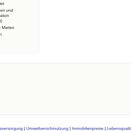
tel
ten und
ation
t)
e Mieten
n
sversorgung
|
Umweltverschmutzung
|
Immobilienpreise
|
Lebensqualit