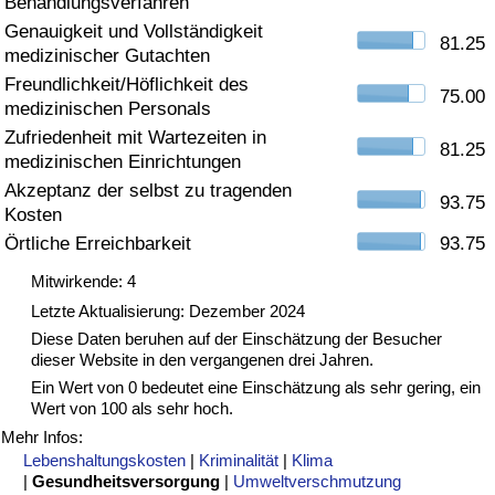
Behandlungsverfahren
Genauigkeit und Vollständigkeit
Gesundheitsversorgung
81.25
medizinischer Gutachten
Freundlichkeit/Höflichkeit des
Gesundheitsversorgungs-Index (aktuell)
75.00
medizinischen Personals
Zufriedenheit mit Wartezeiten in
81.25
Gesundheitsversorgungs-Index
medizinischen Einrichtungen
Akzeptanz der selbst zu tragenden
93.75
Gesundheitsversorgungs-Index nach Land
Kosten
Örtliche Erreichbarkeit
93.75
Umweltverschmutzung
Mitwirkende: 4
Letzte Aktualisierung: Dezember 2024
Umweltverschmutzungs-Index (aktuell)
Diese Daten beruhen auf der Einschätzung der Besucher
dieser Website in den vergangenen drei Jahren.
Verschmutzungsindex
Ein Wert von 0 bedeutet eine Einschätzung als sehr gering, ein
Wert von 100 als sehr hoch.
Umweltverschmutzungs-Index nach Land
Mehr Infos:
Lebenshaltungskosten
|
Kriminalität
|
Klima
|
Gesundheitsversorgung
|
Umweltverschmutzung
Verkehr