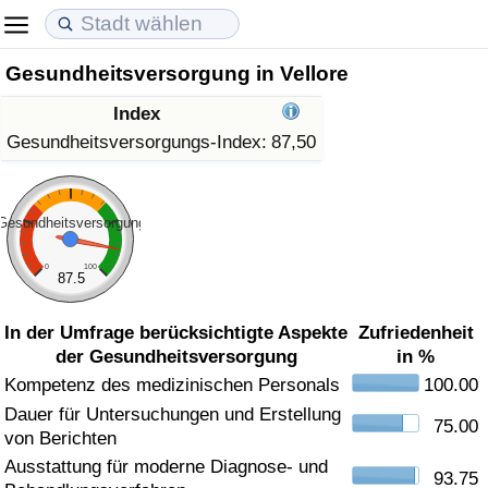
Gesundheitsversorgung in Vellore
Lebenshaltungskosten
Immobilienpreise
Lebensqualität
Index
Lebenshaltungskosten-Index (aktuell)
Immobilienpreis-Index (aktuell)
Lebensqualität-Index
Gesundheitsversorgungs-Index:
87,50
Lebenshaltungskosten-Index
Immobilienpreis-Index
Lebensqualität-Index (aktuell)
Gesundheitsversorgung
Lebenshaltungskosten-Index nach Land
Immobilienpreis-Index nach Land
Lebensqualitätsindex nach Land
0
100
87.5
in Akaba
Kriminalität
In der Umfrage berücksichtigte Aspekte
Zufriedenheit
der Gesundheitsversorgung
in %
Kriminalitäts-Index (aktuell)
Kompetenz des medizinischen Personals
100.00
Dauer für Untersuchungen und Erstellung
Kriminalitäts-Index
75.00
von Berichten
Ausstattung für moderne Diagnose- und
Kriminalitätsindex nach Land
93.75