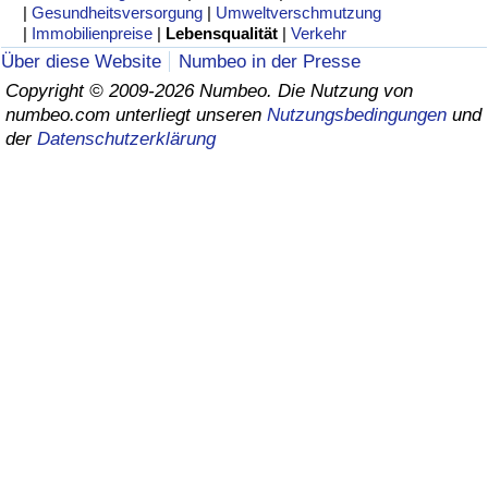
|
Gesundheitsversorgung
|
Umweltverschmutzung
|
Immobilienpreise
|
Lebensqualität
|
Verkehr
Gesundheitsversorgung
Über diese Website
Numbeo in der Presse
Copyright © 2009-2026 Numbeo. Die Nutzung von
Gesundheitsversorgungs-Index (aktuell)
numbeo.com unterliegt unseren
Nutzungsbedingungen
und
der
Datenschutzerklärung
Gesundheitsversorgungs-Index
Gesundheitsversorgungs-Index nach Land
Umweltverschmutzung
Umweltverschmutzungs-Index (aktuell)
Verschmutzungsindex
Umweltverschmutzungs-Index nach Land
Verkehr