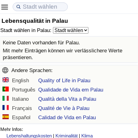
Lebensqualität in Palau
Lebenshaltungskosten
Immobilienpreise
Lebensqualität
Stadt wählen in Palau:
Lebenshaltungskosten-Index (aktuell)
Immobilienpreis-Index (aktuell)
Lebensqualität-Index
Keine Daten vorhanden für Palau.
Mit mehr Einträgen können wir verlässlichere Werte
Lebenshaltungskosten-Index
Immobilienpreis-Index
Lebensqualität-Index (aktuell)
präsentieren.
Andere Sprachen:
Lebenshaltungskosten-Index nach Land
Immobilienpreis-Index nach Land
Lebensqualitätsindex nach Land
English
Quality of Life in Palau
in Akaba
Kriminalität
Português
Qualidade de Vida em Palau
Italiano
Qualità della Vita a Palau
Kriminalitäts-Index (aktuell)
Français
Qualité de Vie à Palau
Español
Calidad de Vida en Palau
Kriminalitäts-Index
Mehr Infos:
Kriminalitätsindex nach Land
Lebenshaltungskosten
|
Kriminalität
|
Klima