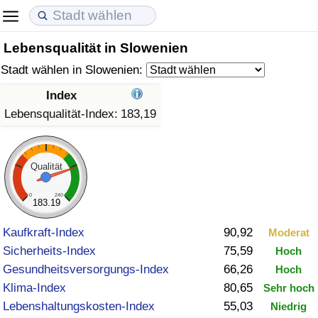
Lebensqualität in Slowenien
Lebenshaltungskosten
Immobilienpreise
Lebensqualität
Stadt wählen in Slowenien:
Lebenshaltungskosten-Index (aktuell)
Immobilienpreis-Index (aktuell)
Lebensqualität-Index
Index
Lebensqualität-Index:
183,19
Lebenshaltungskosten-Index
Immobilienpreis-Index
Lebensqualität-Index (aktuell)
Lebenshaltungskosten-Index nach Land
Immobilienpreis-Index nach Land
Lebensqualitätsindex nach Land
Qualität
in Akaba
Kriminalität
0
240
183.19
Kaufkraft-Index
90,92
Moderat
Kriminalitäts-Index (aktuell)
Sicherheits-Index
75,59
Hoch
Gesundheitsversorgungs-Index
66,26
Hoch
Kriminalitäts-Index
Klima-Index
80,65
Sehr hoch
Lebenshaltungskosten-Index
55,03
Kriminalitätsindex nach Land
Niedrig