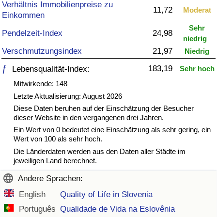
Verhältnis Immobilienpreise zu
11,72
Moderat
Einkommen
Gesundheitsversorgung
Sehr
Pendelzeit-Index
24,98
niedrig
Gesundheitsversorgungs-Index (aktuell)
Verschmutzungsindex
21,97
Niedrig
Gesundheitsversorgungs-Index
ƒ
183,19
Lebensqualität-Index:
Sehr hoch
Mitwirkende: 148
Gesundheitsversorgungs-Index nach Land
Letzte Aktualisierung: August 2026
Diese Daten beruhen auf der Einschätzung der Besucher
Umweltverschmutzung
dieser Website in den vergangenen drei Jahren.
Ein Wert von 0 bedeutet eine Einschätzung als sehr gering, ein
Wert von 100 als sehr hoch.
Umweltverschmutzungs-Index (aktuell)
Die Länderdaten werden aus den Daten aller Städte im
jeweiligen Land berechnet.
Verschmutzungsindex
Andere Sprachen:
Umweltverschmutzungs-Index nach Land
English
Quality of Life in Slovenia
Português
Qualidade de Vida na Eslovênia
Verkehr