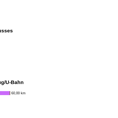
usses
ug/U-Bahn
60,00 km