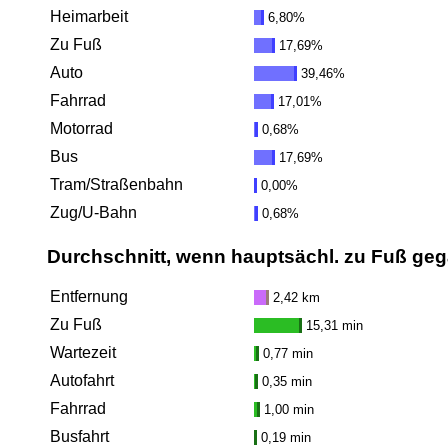
Heimarbeit
6,80%
Zu Fuß
17,69%
Auto
39,46%
Fahrrad
17,01%
Motorrad
0,68%
Bus
17,69%
Tram/Straßenbahn
0,00%
Zug/U-Bahn
0,68%
Durchschnitt, wenn hauptsächl. zu Fuß ge
Entfernung
2,42 km
Zu Fuß
15,31 min
Wartezeit
0,77 min
Autofahrt
0,35 min
Fahrrad
1,00 min
Busfahrt
0,19 min