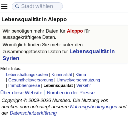
Lebensqualität in Aleppo
Lebenshaltungskosten
Immobilienpreise
Lebensqualität
Wir benötigen mehr Daten für
Aleppo
für
Lebenshaltungskosten-Index (aktuell)
Immobilienpreis-Index (aktuell)
Lebensqualität-Index
aussagekräftigere Daten.
Womöglich finden Sie mehr unter den
Lebenshaltungskosten-Index
Immobilienpreis-Index
Lebensqualität-Index (aktuell)
Lebensqualität in
zusammengefassten Daten für
Syrien
Lebenshaltungskosten-Index nach Land
Immobilienpreis-Index nach Land
Lebensqualitätsindex nach Land
Mehr Infos:
Lebenshaltungskosten
|
Kriminalität
|
Klima
in Akaba
Kriminalität
|
Gesundheitsversorgung
|
Umweltverschmutzung
|
Immobilienpreise
|
Lebensqualität
|
Verkehr
Über diese Website
Numbeo in der Presse
Kriminalitäts-Index (aktuell)
Copyright © 2009-2026 Numbeo. Die Nutzung von
numbeo.com unterliegt unseren
Nutzungsbedingungen
und
Kriminalitäts-Index
der
Datenschutzerklärung
Kriminalitätsindex nach Land