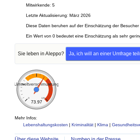
Mitwirkende: 5
Letzte Aktualisierung: März 2026
Diese Daten beruhen auf der Einschätzung der Besucher 
Ein Wert von 0 bedeutet eine Einschätzung als sehr gerin
Sie leben in Aleppo?
Ja, ich will an einer Umfrage te
Umweltverschmutzung
0
120
73.97
Mehr Infos:
Lebenshaltungskosten
|
Kriminalität
|
Klima
|
Gesundheitsv
Über diese Website
Numbeo in der Presse