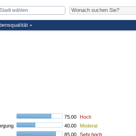
bensqualität
75.00
Hoch
orgung
40.00
Moderat
85.00
Sehr hoch