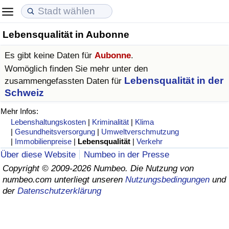
Lebensqualität in Aubonne
Lebenshaltungskosten
Immobilienpreise
Lebensqualität
Es gibt keine Daten für
Aubonne
.
Lebenshaltungskosten-Index (aktuell)
Immobilienpreis-Index (aktuell)
Lebensqualität-Index
Womöglich finden Sie mehr unter den
Lebensqualität in der
zusammengefassten Daten für
Lebenshaltungskosten-Index
Immobilienpreis-Index
Lebensqualität-Index (aktuell)
Schweiz
Mehr Infos:
Lebenshaltungskosten-Index nach Land
Immobilienpreis-Index nach Land
Lebensqualitätsindex nach Land
Lebenshaltungskosten
|
Kriminalität
|
Klima
|
Gesundheitsversorgung
|
Umweltverschmutzung
|
Immobilienpreise
|
Lebensqualität
|
Verkehr
in Akaba
Kriminalität
Über diese Website
Numbeo in der Presse
Copyright © 2009-2026 Numbeo. Die Nutzung von
Kriminalitäts-Index (aktuell)
numbeo.com unterliegt unseren
Nutzungsbedingungen
und
der
Datenschutzerklärung
Kriminalitäts-Index
Kriminalitätsindex nach Land