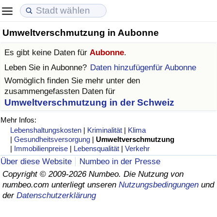
Umweltverschmutzung in Aubonne
Lebenshaltungskosten
Immobilienpreise
Lebensqualität
Es gibt keine Daten für
Aubonne
.
Lebenshaltungskosten-Index (aktuell)
Immobilienpreis-Index (aktuell)
Lebensqualität-Index
Leben Sie in
Aubonne
?
Daten hinzufügenfür Aubonne
Womöglich finden Sie mehr unter den
Lebenshaltungskosten-Index
Immobilienpreis-Index
Lebensqualität-Index (aktuell)
zusammengefassten Daten für
Umweltverschmutzung in der Schweiz
Lebenshaltungskosten-Index nach Land
Immobilienpreis-Index nach Land
Lebensqualitätsindex nach Land
Mehr Infos:
Lebenshaltungskosten
|
Kriminalität
|
Klima
in Akaba
Kriminalität
|
Gesundheitsversorgung
|
Umweltverschmutzung
|
Immobilienpreise
|
Lebensqualität
|
Verkehr
Kriminalitäts-Index (aktuell)
Über diese Website
Numbeo in der Presse
Copyright © 2009-2026 Numbeo. Die Nutzung von
numbeo.com unterliegt unseren
Nutzungsbedingungen
und
Kriminalitäts-Index
der
Datenschutzerklärung
Kriminalitätsindex nach Land