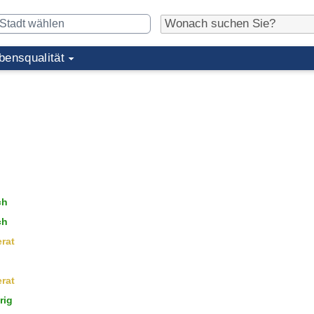
bensqualität
ch
ch
rat
rat
rig