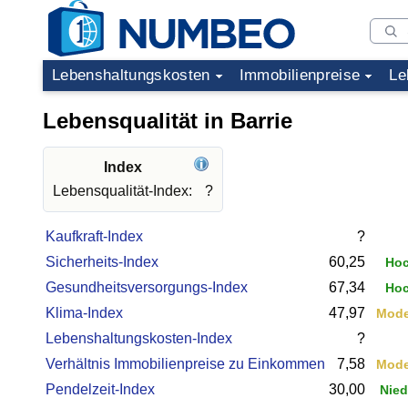
Lebenshaltungskosten
Immobilienpreise
Le
Lebensqualität in Barrie
Index
Lebensqualität-Index:
?
Kaufkraft-Index
?
Sicherheits-Index
60,25
Ho
Gesundheitsversorgungs-Index
67,34
Ho
Klima-Index
47,97
Mode
Lebenshaltungskosten-Index
?
Verhältnis Immobilienpreise zu Einkommen
7,58
Mode
Pendelzeit-Index
30,00
Nied