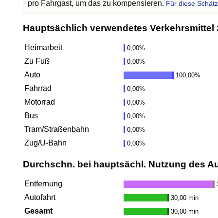
pro Fahrgast, um das zu kompensieren.
Für diese Schät
Hauptsächlich verwendetes Verkehrsmittel 
Heimarbeit
0,00%
Zu Fuß
0,00%
Auto
100,00%
Fahrrad
0,00%
Motorrad
0,00%
Bus
0,00%
Tram/Straßenbahn
0,00%
Zug/U-Bahn
0,00%
Durchschn. bei hauptsächl. Nutzung des A
Entfernung
Autofahrt
30,00 min
Gesamt
30,00 min