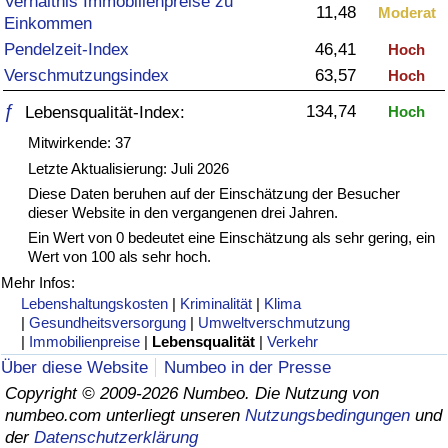
Verhältnis Immobilienpreise zu
11,48
Moderat
Einkommen
Gesundheitsversorgung
Pendelzeit-Index
46,41
Hoch
Verschmutzungsindex
63,57
Hoch
Gesundheitsversorgungs-Index (aktuell)
ƒ
134,74
Lebensqualität-Index:
Hoch
Gesundheitsversorgungs-Index
Mitwirkende: 37
Letzte Aktualisierung: Juli 2026
Gesundheitsversorgungs-Index nach Land
Diese Daten beruhen auf der Einschätzung der Besucher
dieser Website in den vergangenen drei Jahren.
Ein Wert von 0 bedeutet eine Einschätzung als sehr gering, ein
Umweltverschmutzung
Wert von 100 als sehr hoch.
Mehr Infos:
Umweltverschmutzungs-Index (aktuell)
Lebenshaltungskosten
|
Kriminalität
|
Klima
|
Gesundheitsversorgung
|
Umweltverschmutzung
Verschmutzungsindex
|
Immobilienpreise
|
Lebensqualität
|
Verkehr
Über diese Website
Numbeo in der Presse
Umweltverschmutzungs-Index nach Land
Copyright © 2009-2026 Numbeo. Die Nutzung von
numbeo.com unterliegt unseren
Nutzungsbedingungen
und
der
Datenschutzerklärung
Verkehr