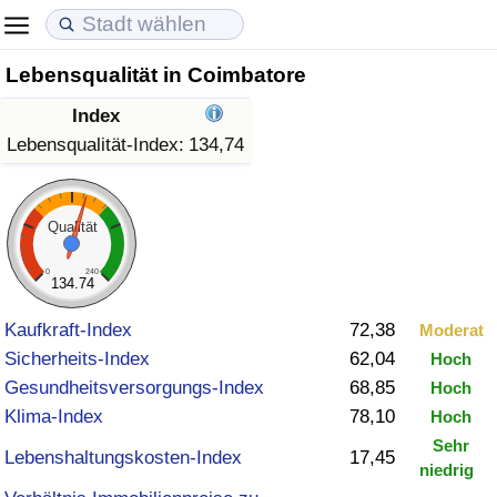
Lebensqualität in Coimbatore
Lebenshaltungskosten
Immobilienpreise
Lebensqualität
Index
Lebenshaltungskosten-Index (aktuell)
Immobilienpreis-Index (aktuell)
Lebensqualität-Index
Lebensqualität-Index:
134,74
Lebenshaltungskosten-Index
Immobilienpreis-Index
Lebensqualität-Index (aktuell)
Qualität
Lebenshaltungskosten-Index nach Land
Immobilienpreis-Index nach Land
Lebensqualitätsindex nach Land
0
240
134.74
in Akaba
Kriminalität
Kaufkraft-Index
72,38
Moderat
Sicherheits-Index
62,04
Hoch
Kriminalitäts-Index (aktuell)
Gesundheitsversorgungs-Index
68,85
Hoch
Klima-Index
78,10
Hoch
Kriminalitäts-Index
Sehr
Lebenshaltungskosten-Index
17,45
niedrig
Kriminalitätsindex nach Land