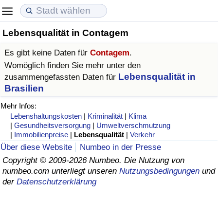
Lebensqualität in Contagem
Lebenshaltungskosten
Immobilienpreise
Lebensqualität
Es gibt keine Daten für
Contagem
.
Lebenshaltungskosten-Index (aktuell)
Immobilienpreis-Index (aktuell)
Lebensqualität-Index
Womöglich finden Sie mehr unter den
Lebensqualität in
zusammengefassten Daten für
Lebenshaltungskosten-Index
Immobilienpreis-Index
Lebensqualität-Index (aktuell)
Brasilien
Mehr Infos:
Lebenshaltungskosten-Index nach Land
Immobilienpreis-Index nach Land
Lebensqualitätsindex nach Land
Lebenshaltungskosten
|
Kriminalität
|
Klima
|
Gesundheitsversorgung
|
Umweltverschmutzung
|
Immobilienpreise
|
Lebensqualität
|
Verkehr
in Akaba
Kriminalität
Über diese Website
Numbeo in der Presse
Copyright © 2009-2026 Numbeo. Die Nutzung von
Kriminalitäts-Index (aktuell)
numbeo.com unterliegt unseren
Nutzungsbedingungen
und
der
Datenschutzerklärung
Kriminalitäts-Index
Kriminalitätsindex nach Land