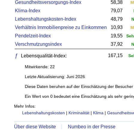
Gesundheitsversorgungs-Index
58,38
M
Klima-Index
79,07
Lebenshaltungskosten-Index
48,79
N
Verhältnis Immobilienpreise zu Einkommen
10,93
M
Pendelzeit-Index
19,55
Sehr
Verschmutzungsindex
37,92
N
ƒ
167,15
Lebensqualität-Index:
Se
Mitwirkende: 22
Letzte Aktualisierung: Juni 2026
Diese Daten beruhen auf der Einschätzung der Besucher 
Ein Wert von 0 bedeutet eine Einschätzung als sehr gerin
Mehr Infos:
Lebenshaltungskosten
|
Kriminalität
|
Klima
|
Gesundheitsv
Über diese Website
Numbeo in der Presse