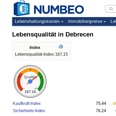
Lebenshaltungskosten
Immobilienpreise
Le
Lebensqualität in Debrecen
Index
Lebensqualität-Index:
167,15
Qualität
0
240
167.15
Kaufkraft-Index
75,44
M
Sicherheits-Index
76,24