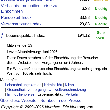
Verhältnis Immobilienpreise zu
6,23
Gesundheitsversorgung
Niedrig
Einkommen
Pendelzeit-Index
33,88
Niedrig
Gesundheitsversorgungs-Index (aktuell)
Verschmutzungsindex
29,83
Niedrig
Sehr
Gesundheitsversorgungs-Index
ƒ
194,12
Lebensqualität-Index:
hoch
Mitwirkende: 13
Gesundheitsversorgungs-Index nach Land
Letzte Aktualisierung: Juni 2026
Diese Daten beruhen auf der Einschätzung der Besucher
Umweltverschmutzung
dieser Website in den vergangenen drei Jahren.
Ein Wert von 0 bedeutet eine Einschätzung als sehr gering, ein
Umweltverschmutzungs-Index (aktuell)
Wert von 100 als sehr hoch.
Mehr Infos:
Verschmutzungsindex
Lebenshaltungskosten
|
Kriminalität
|
Klima
|
Gesundheitsversorgung
|
Umweltverschmutzung
|
Immobilienpreise
|
Lebensqualität
|
Verkehr
Umweltverschmutzungs-Index nach Land
Über diese Website
Numbeo in der Presse
Copyright © 2009-2026 Numbeo. Die Nutzung von
Verkehr