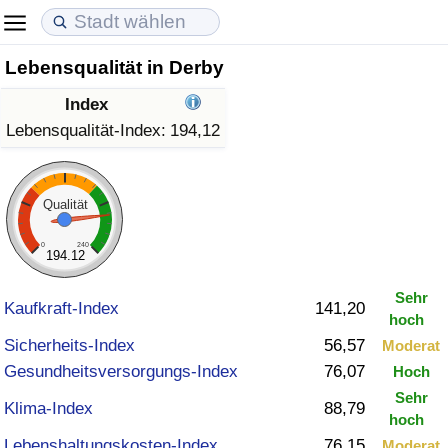
Lebensqualität in Derby
Lebenshaltungskosten
Immobilienpreise
Lebensqualität
Index
Lebenshaltungskosten-Index (aktuell)
Immobilienpreis-Index (aktuell)
Lebensqualität-Index
Lebensqualität-Index:
194,12
Lebenshaltungskosten-Index
Immobilienpreis-Index
Lebensqualität-Index (aktuell)
Qualität
Lebenshaltungskosten-Index nach Land
Immobilienpreis-Index nach Land
Lebensqualitätsindex nach Land
0
240
194.12
in Akaba
Kriminalität
Sehr
Kaufkraft-Index
141,20
hoch
Kriminalitäts-Index (aktuell)
Sicherheits-Index
56,57
Moderat
Gesundheitsversorgungs-Index
76,07
Hoch
Kriminalitäts-Index
Sehr
Klima-Index
88,79
hoch
Kriminalitätsindex nach Land
Lebenshaltungskosten-Index
76,15
Moderat