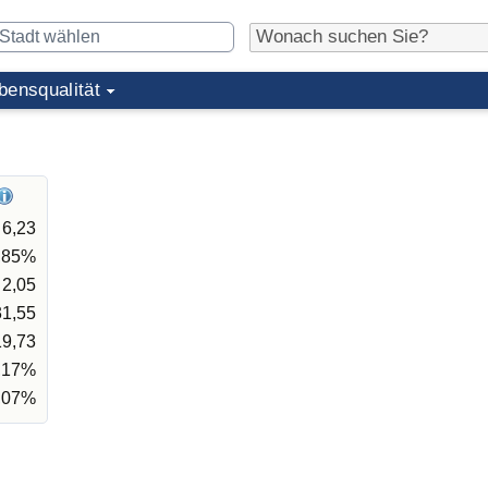
bensqualität
6,23
,85%
2,05
31,55
19,73
,17%
,07%