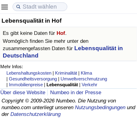
Lebensqualität in Hof
Lebenshaltungskosten
Immobilienpreise
Lebensqualität
Es gibt keine Daten für
Hof
.
Lebenshaltungskosten-Index (aktuell)
Immobilienpreis-Index (aktuell)
Lebensqualität-Index
Womöglich finden Sie mehr unter den
Lebensqualität in
zusammengefassten Daten für
Lebenshaltungskosten-Index
Immobilienpreis-Index
Lebensqualität-Index (aktuell)
Deutschland
Mehr Infos:
Lebenshaltungskosten-Index nach Land
Immobilienpreis-Index nach Land
Lebensqualitätsindex nach Land
Lebenshaltungskosten
|
Kriminalität
|
Klima
|
Gesundheitsversorgung
|
Umweltverschmutzung
|
Immobilienpreise
|
Lebensqualität
|
Verkehr
in Akaba
Kriminalität
Über diese Website
Numbeo in der Presse
Copyright © 2009-2026 Numbeo. Die Nutzung von
Kriminalitäts-Index (aktuell)
numbeo.com unterliegt unseren
Nutzungsbedingungen
und
der
Datenschutzerklärung
Kriminalitäts-Index
Kriminalitätsindex nach Land