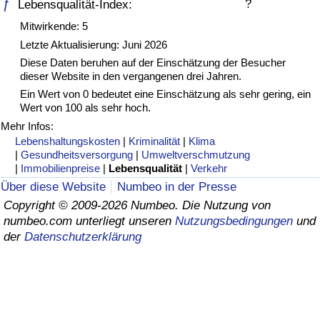
ƒ
?
Lebensqualität-Index:
Gesundheitsversorgung
Mitwirkende: 5
Letzte Aktualisierung: Juni 2026
Gesundheitsversorgungs-Index (aktuell)
Diese Daten beruhen auf der Einschätzung der Besucher
dieser Website in den vergangenen drei Jahren.
Ein Wert von 0 bedeutet eine Einschätzung als sehr gering, ein
Gesundheitsversorgungs-Index
Wert von 100 als sehr hoch.
Mehr Infos:
Gesundheitsversorgungs-Index nach Land
Lebenshaltungskosten
|
Kriminalität
|
Klima
|
Gesundheitsversorgung
|
Umweltverschmutzung
|
Immobilienpreise
|
Lebensqualität
|
Verkehr
Umweltverschmutzung
Über diese Website
Numbeo in der Presse
Copyright © 2009-2026 Numbeo. Die Nutzung von
Umweltverschmutzungs-Index (aktuell)
numbeo.com unterliegt unseren
Nutzungsbedingungen
und
der
Datenschutzerklärung
Verschmutzungsindex
Umweltverschmutzungs-Index nach Land
Verkehr