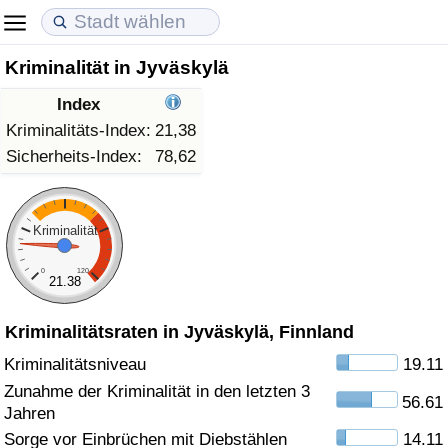
Kriminalität in Jyväskylä
Lebenshaltungskosten
Immobilienpreise
Lebensqualität
Index
Lebenshaltungskosten-Index (aktuell)
Immobilienpreis-Index (aktuell)
Lebensqualität-Index
Kriminalitäts-Index:
21,38
Sicherheits-Index:
78,62
Lebenshaltungskosten-Index
Immobilienpreis-Index
Lebensqualität-Index (aktuell)
Lebenshaltungskosten-Index nach Land
Immobilienpreis-Index nach Land
Lebensqualitätsindex nach Land
Kriminalität
0
120
in Akaba
Kriminalität
21.38
Kriminalitätsraten in Jyväskylä, Finnland
Kriminalitäts-Index (aktuell)
Kriminalitätsniveau
19.11
Kriminalitäts-Index
Zunahme der Kriminalität in den letzten 3
56.61
Jahren
Kriminalitätsindex nach Land
Sorge vor Einbrüchen mit Diebstählen
14.11