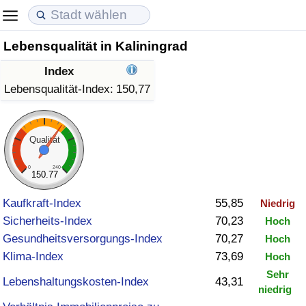
Lebensqualität in Kaliningrad
Lebenshaltungskosten
Immobilienpreise
Lebensqualität
Index
Lebenshaltungskosten-Index (aktuell)
Immobilienpreis-Index (aktuell)
Lebensqualität-Index
Lebensqualität-Index:
150,77
Lebenshaltungskosten-Index
Immobilienpreis-Index
Lebensqualität-Index (aktuell)
Qualität
Lebenshaltungskosten-Index nach Land
Immobilienpreis-Index nach Land
Lebensqualitätsindex nach Land
0
240
150.77
in Akaba
Kriminalität
Kaufkraft-Index
55,85
Niedrig
Sicherheits-Index
70,23
Hoch
Kriminalitäts-Index (aktuell)
Gesundheitsversorgungs-Index
70,27
Hoch
Klima-Index
73,69
Hoch
Kriminalitäts-Index
Sehr
Lebenshaltungskosten-Index
43,31
niedrig
Kriminalitätsindex nach Land