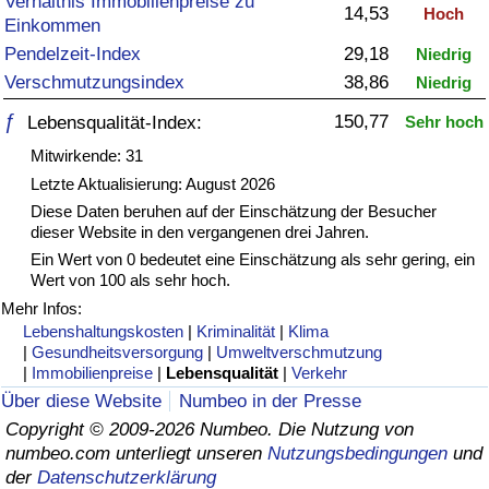
Verhältnis Immobilienpreise zu
14,53
Hoch
Einkommen
Gesundheitsversorgung
Pendelzeit-Index
29,18
Niedrig
Verschmutzungsindex
38,86
Niedrig
Gesundheitsversorgungs-Index (aktuell)
ƒ
150,77
Lebensqualität-Index:
Sehr hoch
Gesundheitsversorgungs-Index
Mitwirkende: 31
Letzte Aktualisierung: August 2026
Gesundheitsversorgungs-Index nach Land
Diese Daten beruhen auf der Einschätzung der Besucher
dieser Website in den vergangenen drei Jahren.
Ein Wert von 0 bedeutet eine Einschätzung als sehr gering, ein
Umweltverschmutzung
Wert von 100 als sehr hoch.
Mehr Infos:
Umweltverschmutzungs-Index (aktuell)
Lebenshaltungskosten
|
Kriminalität
|
Klima
|
Gesundheitsversorgung
|
Umweltverschmutzung
Verschmutzungsindex
|
Immobilienpreise
|
Lebensqualität
|
Verkehr
Über diese Website
Numbeo in der Presse
Umweltverschmutzungs-Index nach Land
Copyright © 2009-2026 Numbeo. Die Nutzung von
numbeo.com unterliegt unseren
Nutzungsbedingungen
und
der
Datenschutzerklärung
Verkehr