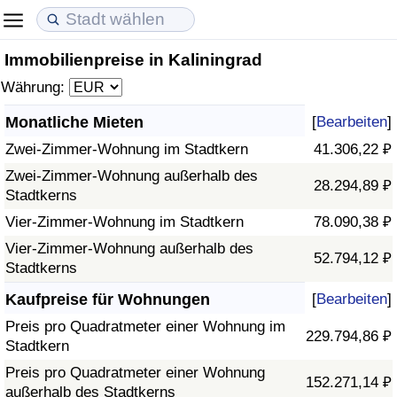
Immobilienpreise in Kaliningrad
Lebenshaltungskosten
Immobilienpreise
Lebensqualität
Währung:
Lebenshaltungskosten-Index (aktuell)
Immobilienpreis-Index (aktuell)
Lebensqualität-Index
Monatliche Mieten
[
Bearbeiten
]
Zwei-Zimmer-Wohnung im Stadtkern
41.306,22 ₽
Lebenshaltungskosten-Index
Immobilienpreis-Index
Lebensqualität-Index (aktuell)
Zwei-Zimmer-Wohnung außerhalb des
28.294,89 ₽
Stadtkerns
Lebenshaltungskosten-Index nach Land
Immobilienpreis-Index nach Land
Lebensqualitätsindex nach Land
Vier-Zimmer-Wohnung im Stadtkern
78.090,38 ₽
in Akaba
Kriminalität
Vier-Zimmer-Wohnung außerhalb des
52.794,12 ₽
Stadtkerns
Kriminalitäts-Index (aktuell)
Kaufpreise für Wohnungen
[
Bearbeiten
]
Preis pro Quadratmeter einer Wohnung im
229.794,86 ₽
Kriminalitäts-Index
Stadtkern
Preis pro Quadratmeter einer Wohnung
152.271,14 ₽
Kriminalitätsindex nach Land
außerhalb des Stadtkerns