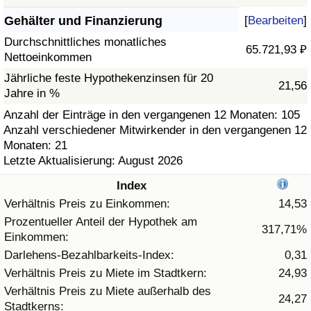
Gehälter und Finanzierung
[
Bearbeiten
]
Gesundheitsversorgung
Durchschnittliches monatliches
65.721,93 ₽
Nettoeinkommen
Gesundheitsversorgungs-Index (aktuell)
Jährliche feste Hypothekenzinsen für 20
21,56
Jahre in %
Gesundheitsversorgungs-Index
Anzahl der Einträge in den vergangenen 12 Monaten: 105
Anzahl verschiedener Mitwirkender in den vergangenen 12
Gesundheitsversorgungs-Index nach Land
Monaten: 21
Letzte Aktualisierung: August 2026
Umweltverschmutzung
Index
Umweltverschmutzungs-Index (aktuell)
Verhältnis Preis zu Einkommen:
14,53
Prozentueller Anteil der Hypothek am
317,71%
Einkommen:
Verschmutzungsindex
Darlehens-Bezahlbarkeits-Index:
0,31
Umweltverschmutzungs-Index nach Land
Verhältnis Preis zu Miete im Stadtkern:
24,93
Verhältnis Preis zu Miete außerhalb des
24,27
Stadtkerns:
Verkehr