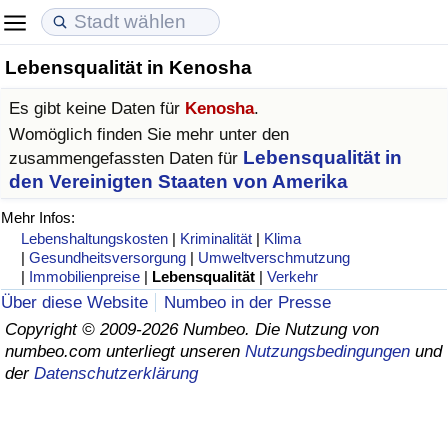
Lebensqualität in Kenosha
Lebenshaltungskosten
Immobilienpreise
Lebensqualität
Es gibt keine Daten für
Kenosha
.
Lebenshaltungskosten-Index (aktuell)
Immobilienpreis-Index (aktuell)
Lebensqualität-Index
Womöglich finden Sie mehr unter den
Lebensqualität in
zusammengefassten Daten für
Lebenshaltungskosten-Index
Immobilienpreis-Index
Lebensqualität-Index (aktuell)
den Vereinigten Staaten von Amerika
Mehr Infos:
Lebenshaltungskosten-Index nach Land
Immobilienpreis-Index nach Land
Lebensqualitätsindex nach Land
Lebenshaltungskosten
|
Kriminalität
|
Klima
|
Gesundheitsversorgung
|
Umweltverschmutzung
|
Immobilienpreise
|
Lebensqualität
|
Verkehr
in Akaba
Kriminalität
Über diese Website
Numbeo in der Presse
Copyright © 2009-2026 Numbeo. Die Nutzung von
Kriminalitäts-Index (aktuell)
numbeo.com unterliegt unseren
Nutzungsbedingungen
und
der
Datenschutzerklärung
Kriminalitäts-Index
Kriminalitätsindex nach Land