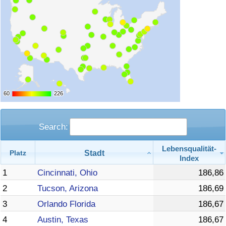
Verkehrs-Index
Verkehrs-Index (aktuell)
Verkehrs-Index nach Land
60
60
226
226
Search:
Lebensqualität-
Stadt
Platz
Index
1
Cincinnati, Ohio
186,86
2
Tucson, Arizona
186,69
3
Orlando Florida
186,67
4
Austin, Texas
186,67