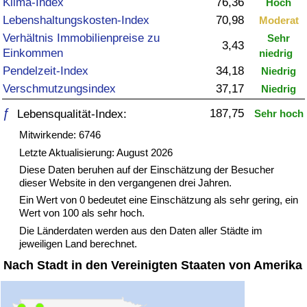
Klima-Index
76,36
Hoch
Lebenshaltungskosten-Index
70,98
Moderat
Gesundheitsversorgung
Verhältnis Immobilienpreise zu
Sehr
3,43
Einkommen
niedrig
Gesundheitsversorgungs-Index (aktuell)
Pendelzeit-Index
34,18
Niedrig
Verschmutzungsindex
37,17
Niedrig
Gesundheitsversorgungs-Index
ƒ
187,75
Lebensqualität-Index:
Sehr hoch
Gesundheitsversorgungs-Index nach Land
Mitwirkende: 6746
Letzte Aktualisierung: August 2026
Umweltverschmutzung
Diese Daten beruhen auf der Einschätzung der Besucher
dieser Website in den vergangenen drei Jahren.
Umweltverschmutzungs-Index (aktuell)
Ein Wert von 0 bedeutet eine Einschätzung als sehr gering, ein
Wert von 100 als sehr hoch.
Die Länderdaten werden aus den Daten aller Städte im
Verschmutzungsindex
jeweiligen Land berechnet.
Nach Stadt in den Vereinigten Staaten von Amerika
Umweltverschmutzungs-Index nach Land
Verkehr