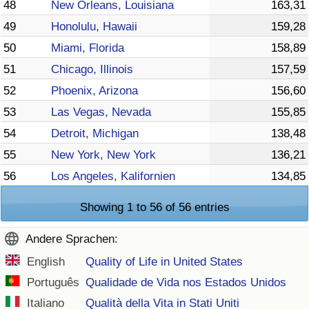
48
New Orleans, Louisiana
163,31
49
Honolulu, Hawaii
159,28
50
Miami, Florida
158,89
51
Chicago, Illinois
157,59
52
Phoenix, Arizona
156,60
53
Las Vegas, Nevada
155,85
54
Detroit, Michigan
138,48
55
New York, New York
136,21
56
Los Angeles, Kalifornien
134,85
Showing 1 to 56 of 56 entries
Andere Sprachen:
English
Quality of Life in United States
Português
Qualidade de Vida nos Estados Unidos
Italiano
Qualità della Vita in Stati Uniti