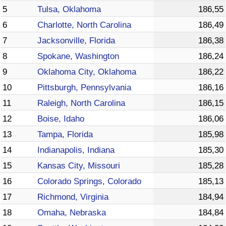
5
Tulsa, Oklahoma
186,55
6
Charlotte, North Carolina
186,49
7
Jacksonville, Florida
186,38
8
Spokane, Washington
186,24
9
Oklahoma City, Oklahoma
186,22
10
Pittsburgh, Pennsylvania
186,16
11
Raleigh, North Carolina
186,15
12
Boise, Idaho
186,06
13
Tampa, Florida
185,98
14
Indianapolis, Indiana
185,30
15
Kansas City, Missouri
185,28
16
Colorado Springs, Colorado
185,13
17
Richmond, Virginia
184,94
18
Omaha, Nebraska
184,84