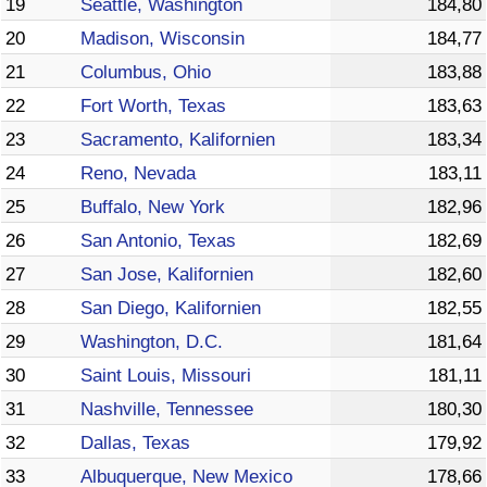
19
Seattle, Washington
184,80
20
Madison, Wisconsin
184,77
21
Columbus, Ohio
183,88
22
Fort Worth, Texas
183,63
23
Sacramento, Kalifornien
183,34
24
Reno, Nevada
183,11
25
Buffalo, New York
182,96
26
San Antonio, Texas
182,69
27
San Jose, Kalifornien
182,60
28
San Diego, Kalifornien
182,55
29
Washington, D.C.
181,64
30
Saint Louis, Missouri
181,11
31
Nashville, Tennessee
180,30
32
Dallas, Texas
179,92
33
Albuquerque, New Mexico
178,66