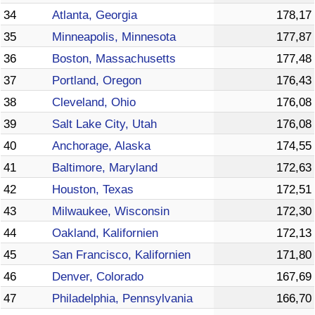
34
Atlanta, Georgia
178,17
35
Minneapolis, Minnesota
177,87
36
Boston, Massachusetts
177,48
37
Portland, Oregon
176,43
38
Cleveland, Ohio
176,08
39
Salt Lake City, Utah
176,08
40
Anchorage, Alaska
174,55
41
Baltimore, Maryland
172,63
42
Houston, Texas
172,51
43
Milwaukee, Wisconsin
172,30
44
Oakland, Kalifornien
172,13
45
San Francisco, Kalifornien
171,80
46
Denver, Colorado
167,69
47
Philadelphia, Pennsylvania
166,70