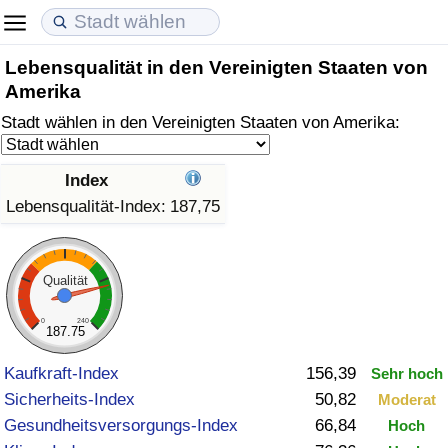
Lebensqualität in den Vereinigten Staaten von
Lebenshaltungskosten
Immobilienpreise
Lebensqualität
Amerika
Stadt wählen in den Vereinigten Staaten von Amerika:
Lebenshaltungskosten-Index (aktuell)
Immobilienpreis-Index (aktuell)
Lebensqualität-Index
Lebenshaltungskosten-Index
Immobilienpreis-Index
Lebensqualität-Index (aktuell)
Index
Lebensqualität-Index:
187,75
Lebenshaltungskosten-Index nach Land
Immobilienpreis-Index nach Land
Lebensqualitätsindex nach Land
in Akaba
Kriminalität
Qualität
0
240
Kriminalitäts-Index (aktuell)
187.75
Kaufkraft-Index
156,39
Sehr hoch
Kriminalitäts-Index
Sicherheits-Index
50,82
Moderat
Gesundheitsversorgungs-Index
66,84
Hoch
Kriminalitätsindex nach Land