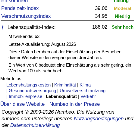
Einkommen
niedrig
Pendelzeit-Index
39,06
Moderat
Gesundheitsversorgung
Verschmutzungsindex
34,95
Niedrig
Gesundheitsversorgungs-Index (aktuell)
ƒ
186,02
Lebensqualität-Index:
Sehr hoch
Mitwirkende: 63
Gesundheitsversorgungs-Index
Letzte Aktualisierung: August 2026
Diese Daten beruhen auf der Einschätzung der Besucher
Gesundheitsversorgungs-Index nach Land
dieser Website in den vergangenen drei Jahren.
Ein Wert von 0 bedeutet eine Einschätzung als sehr gering, ein
Wert von 100 als sehr hoch.
Umweltverschmutzung
Mehr Infos:
Lebenshaltungskosten
|
Kriminalität
|
Klima
Umweltverschmutzungs-Index (aktuell)
|
Gesundheitsversorgung
|
Umweltverschmutzung
|
Immobilienpreise
|
Lebensqualität
|
Verkehr
Verschmutzungsindex
Über diese Website
Numbeo in der Presse
Copyright © 2009-2026 Numbeo. Die Nutzung von
Umweltverschmutzungs-Index nach Land
numbeo.com unterliegt unseren
Nutzungsbedingungen
und
der
Datenschutzerklärung
Verkehr