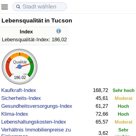
Lebensqualität in Tucson
Lebenshaltungskosten
Immobilienpreise
Lebensqualität
Index
Lebenshaltungskosten-Index (aktuell)
Immobilienpreis-Index (aktuell)
Lebensqualität-Index
Lebensqualität-Index:
186,02
Lebenshaltungskosten-Index
Immobilienpreis-Index
Lebensqualität-Index (aktuell)
Qualität
Lebenshaltungskosten-Index nach Land
Immobilienpreis-Index nach Land
Lebensqualitätsindex nach Land
0
240
186.02
in Akaba
Kriminalität
Kaufkraft-Index
168,72
Sehr hoch
Sicherheits-Index
45,61
Moderat
Kriminalitäts-Index (aktuell)
Gesundheitsversorgungs-Index
61,27
Hoch
Klima-Index
72,66
Hoch
Kriminalitäts-Index
Lebenshaltungskosten-Index
65,57
Moderat
Verhältnis Immobilienpreise zu
Sehr
Kriminalitätsindex nach Land
3,62