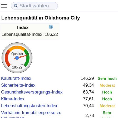
Lebensqualität in Oklahoma City
Lebenshaltungskosten
Immobilienpreise
Lebensqualität
Index
Lebenshaltungskosten-Index (aktuell)
Immobilienpreis-Index (aktuell)
Lebensqualität-Index
Lebensqualität-Index:
186,22
Lebenshaltungskosten-Index
Immobilienpreis-Index
Lebensqualität-Index (aktuell)
Qualität
Lebenshaltungskosten-Index nach Land
Immobilienpreis-Index nach Land
Lebensqualitätsindex nach Land
0
240
186.22
in Akaba
Kriminalität
Kaufkraft-Index
146,29
Sehr hoch
Sicherheits-Index
49,34
Moderat
Kriminalitäts-Index (aktuell)
Gesundheitsversorgungs-Index
63,74
Hoch
Klima-Index
77,61
Hoch
Kriminalitäts-Index
Lebenshaltungskosten-Index
70,44
Moderat
Verhältnis Immobilienpreise zu
Sehr
Kriminalitätsindex nach Land
2,78