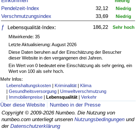
Einkommen
niedrig
Pendelzeit-Index
32,12
Niedrig
Gesundheitsversorgung
Verschmutzungsindex
33,69
Niedrig
Gesundheitsversorgungs-Index (aktuell)
ƒ
186,22
Lebensqualität-Index:
Sehr hoch
Mitwirkende: 35
Gesundheitsversorgungs-Index
Letzte Aktualisierung: August 2026
Diese Daten beruhen auf der Einschätzung der Besucher
Gesundheitsversorgungs-Index nach Land
dieser Website in den vergangenen drei Jahren.
Ein Wert von 0 bedeutet eine Einschätzung als sehr gering, ein
Wert von 100 als sehr hoch.
Umweltverschmutzung
Mehr Infos:
Lebenshaltungskosten
|
Kriminalität
|
Klima
Umweltverschmutzungs-Index (aktuell)
|
Gesundheitsversorgung
|
Umweltverschmutzung
|
Immobilienpreise
|
Lebensqualität
|
Verkehr
Verschmutzungsindex
Über diese Website
Numbeo in der Presse
Copyright © 2009-2026 Numbeo. Die Nutzung von
Umweltverschmutzungs-Index nach Land
numbeo.com unterliegt unseren
Nutzungsbedingungen
und
der
Datenschutzerklärung
Verkehr