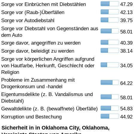
Sorge vor Einbrüchen mit Diebstählen
47.29
Gesundheitsversorgung
Sorge vor (Raub-)Überfällen
42.13
Sorge vor Autodiebstahl
39.75
Gesundheitsversorgungs-Index (aktuell)
Sorge vor Diebstahl von Gegenständen aus
58.01
dem Auto
Gesundheitsversorgungs-Index
Sorge davor, angegriffen zu werden
40.39
Sorge davor, beleidigt zu werden
38.14
Gesundheitsversorgungs-Index nach Land
Sorge vor körperlichen Angriffen aufgrund
von Hautfarbe, Herkunft, Geschlecht oder
34.05
Umweltverschmutzung
Religion
Probleme im Zusammenhang mit
64.22
Drogenkonsum und -handel
Umweltverschmutzungs-Index (aktuell)
Eigentumsdelikte (z. B. Vandalismus und
58.01
Diebstahl)
Verschmutzungsindex
Gewaltdelikte (z. B. (bewaffnete) Überfälle)
54.83
Korruption und Bestechung
44.92
Umweltverschmutzungs-Index nach Land
Sicherheit in in Oklahoma City, Oklahoma,
Verkehr