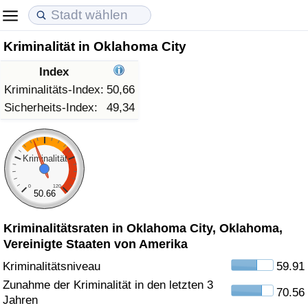
Kriminalität in Oklahoma City
Lebenshaltungskosten
Immobilienpreise
Lebensqualität
Index
Lebenshaltungskosten-Index (aktuell)
Immobilienpreis-Index (aktuell)
Lebensqualität-Index
Kriminalitäts-Index:
50,66
Sicherheits-Index:
49,34
Lebenshaltungskosten-Index
Immobilienpreis-Index
Lebensqualität-Index (aktuell)
Lebenshaltungskosten-Index nach Land
Immobilienpreis-Index nach Land
Lebensqualitätsindex nach Land
Kriminalität
0
120
in Akaba
Kriminalität
50.66
Kriminalitätsraten in Oklahoma City, Oklahoma,
Kriminalitäts-Index (aktuell)
Vereinigte Staaten von Amerika
Kriminalitäts-Index
Kriminalitätsniveau
59.91
Zunahme der Kriminalität in den letzten 3
70.56
Kriminalitätsindex nach Land
Jahren