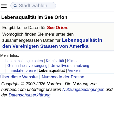
Lebensqualität im See Orion
Lebenshaltungskosten
Immobilienpreise
Lebensqualität
Es gibt keine Daten für
See Orion
.
Lebenshaltungskosten-Index (aktuell)
Immobilienpreis-Index (aktuell)
Lebensqualität-Index
Womöglich finden Sie mehr unter den
Lebensqualität in
zusammengefassten Daten für
Lebenshaltungskosten-Index
Immobilienpreis-Index
Lebensqualität-Index (aktuell)
den Vereinigten Staaten von Amerika
Mehr Infos:
Lebenshaltungskosten-Index nach Land
Immobilienpreis-Index nach Land
Lebensqualitätsindex nach Land
Lebenshaltungskosten
|
Kriminalität
|
Klima
|
Gesundheitsversorgung
|
Umweltverschmutzung
|
Immobilienpreise
|
Lebensqualität
|
Verkehr
in Akaba
Kriminalität
Über diese Website
Numbeo in der Presse
Copyright © 2009-2026 Numbeo. Die Nutzung von
Kriminalitäts-Index (aktuell)
numbeo.com unterliegt unseren
Nutzungsbedingungen
und
der
Datenschutzerklärung
Kriminalitäts-Index
Kriminalitätsindex nach Land